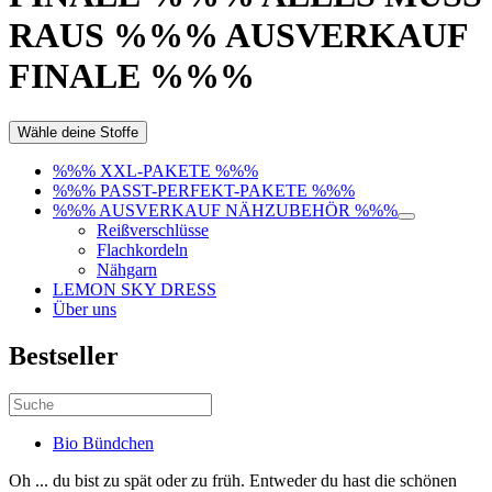
RAUS %%% AUSVERKAUF
FINALE %%%
Wähle deine Stoffe
%%% XXL-PAKETE %%%
%%% PASST-PERFEKT-PAKETE %%%
%%% AUSVERKAUF NÄHZUBEHÖR %%%
Reißverschlüsse
Flachkordeln
Nähgarn
LEMON SKY DRESS
Über uns
Bestseller
Bio Bündchen
Oh ... du bist zu spät oder zu früh. Entweder du hast die schönen