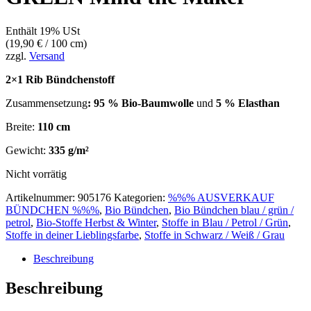
Enthält 19% USt
(
19,90
€
/ 100 cm)
zzgl.
Versand
2×1 Rib Bündchenstoff
Zusammensetzung
: 95 % Bio-Baumwolle
und
5 % Elasthan
Breite:
110 cm
Gewicht:
335 g/m²
Nicht vorrätig
Artikelnummer:
905176
Kategorien:
%%% AUSVERKAUF
BÜNDCHEN %%%
,
Bio Bündchen
,
Bio Bündchen blau / grün /
petrol
,
Bio-Stoffe Herbst & Winter
,
Stoffe in Blau / Petrol / Grün
,
Stoffe in deiner Lieblingsfarbe
,
Stoffe in Schwarz / Weiß / Grau
Beschreibung
Beschreibung