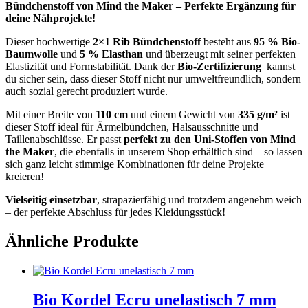
Bündchenstoff von Mind the Maker – Perfekte Ergänzung für
deine Nähprojekte!
Dieser hochwertige
2×1 Rib Bündchenstoff
besteht aus
95 % Bio-
Baumwolle
und
5 % Elasthan
und überzeugt mit seiner perfekten
Elastizität und Formstabilität. Dank der
Bio-Zertifizierung
kannst
du sicher sein, dass dieser Stoff nicht nur umweltfreundlich, sondern
auch sozial gerecht produziert wurde.
Mit einer Breite von
110 cm
und einem Gewicht von
335 g/m²
ist
dieser Stoff ideal für Ärmelbündchen, Halsausschnitte und
Taillenabschlüsse. Er passt
perfekt zu den Uni-Stoffen von Mind
the Maker
, die ebenfalls in unserem Shop erhältlich sind – so lassen
sich ganz leicht stimmige Kombinationen für deine Projekte
kreieren!
Vielseitig einsetzbar
, strapazierfähig und trotzdem angenehm weich
– der perfekte Abschluss für jedes Kleidungsstück!
Ähnliche Produkte
Bio Kordel Ecru unelastisch 7 mm