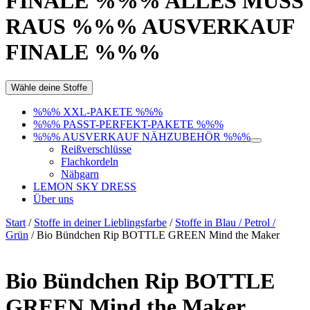
FINALE %%% ALLES MUSS
RAUS %%% AUSVERKAUF
FINALE %%%
Wähle deine Stoffe
%%% XXL-PAKETE %%%
%%% PASST-PERFEKT-PAKETE %%%
%%% AUSVERKAUF NÄHZUBEHÖR %%%
Reißverschlüsse
Flachkordeln
Nähgarn
LEMON SKY DRESS
Über uns
Start
/
Stoffe in deiner Lieblingsfarbe
/
Stoffe in Blau / Petrol /
Grün
/ Bio Bündchen Rip BOTTLE GREEN Mind the Maker
Bio Bündchen Rip BOTTLE
GREEN Mind the Maker