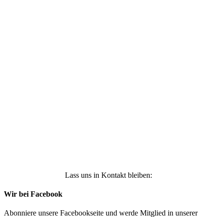
Ich stimme zu, dass meine personenbezogenen
Daten genutzt werden, um werbliche E-Mails zu
erhalten, und weiß, dass ich dies jederzeit
widerrufen kann. Weitere Infos findest Du unter
https://die-kleine-stoffmaus.de/datenschutz/
Anmelden
Lass uns in Kontakt bleiben:
Wir bei Facebook
Abonniere unsere Facebookseite und werde Mitglied in unserer