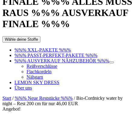
FINALE %%% ALLES MUSS
RAUS %%% AUSVERKAUF
FINALE %%%
Wähle deine Stoffe
%%% XXL-PAKETE %%%
%%% PASST-PERFEKT-PAKETE %%%
%%% AUSVERKAUF NÄHZUBEHÖR %%%
Reißverschlüsse
Flachkordeln
Nähgarn
LEMON SKY DRESS
Über uns
Start
/
%%% Neue Reststücke %%%
/ Bio-Cordnicky water by
night – Rest 200 cm für nur 46,00 EUR
Angebot!