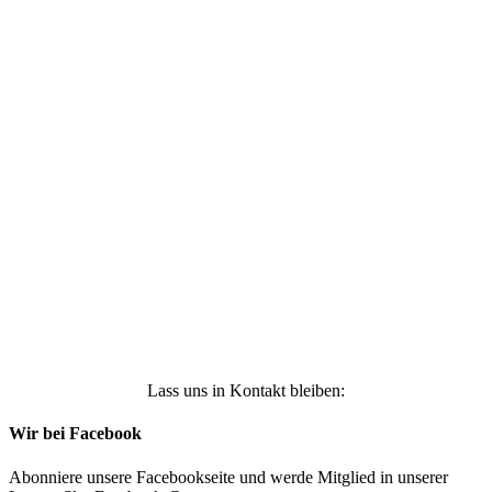
Ich stimme zu, dass meine personenbezogenen
Daten genutzt werden, um werbliche E-Mails zu
erhalten, und weiß, dass ich dies jederzeit
widerrufen kann. Weitere Infos findest Du unter
https://die-kleine-stoffmaus.de/datenschutz/
Anmelden
Lass uns in Kontakt bleiben:
Wir bei Facebook
Abonniere unsere Facebookseite und werde Mitglied in unserer