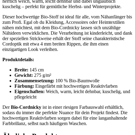
herrlich weich, warm, leicht dehnbar und dabei unglaublich
kuschelig – perfekt für gemütliche Herbst- und Winterprojekte.
Dieser hochwertige Bio-Stoff ist ideal für alle, vom Nähanfänger bis
zum Profi. Egal ob du Kleidung, Accessoires oder Heimtextilien
nähen möchtest, mit dem Bio-Cordnicky lassen sich unzählige
Nähideen verwirklichen. Die Verarbeitung ist kinderleicht, und dank
der speziellen Strickweise erhält der Stoff seine charakteristische
Cordoptik mit etwa 4 mm breiten Rippen, die ihm einen
einzigartigen Look verleihen.
Produktdetails:
Breite:
145 cm
Gewicht:
275 g/m²
Zusammensetzung:
100 % Bio-Baumwolle
Färbung:
Eingefärbt mit hochwertigen Reaktivfarben
Eigenschaften:
Weich, warm, leicht dehnbar, kuschelig, und
pflegeleicht
Der
Bio-Cordnicky
ist in einer riesigen Farbauswahl erhältlich,
sodass du immer die perfekte Nuance für dein Projekt findest. Die
hochwertigen Reaktivfarben sorgen dabei für eine langanhaltende
Farbbrillanz, selbst nach häufigem Waschen.