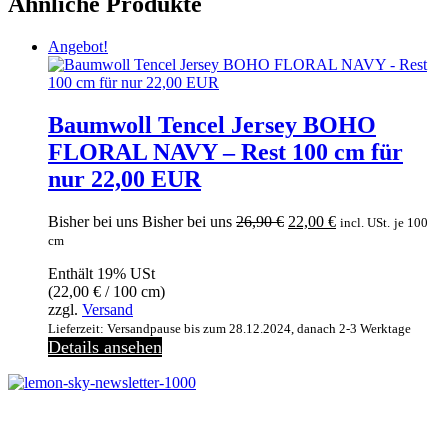
Ähnliche Produkte
Angebot!
Baumwoll Tencel Jersey BOHO
FLORAL NAVY – Rest 100 cm für
nur 22,00 EUR
Ursprünglicher
Aktueller
Bisher bei uns
Bisher bei uns
26,90
€
22,00
€
incl. USt.
je 100
Preis
Preis
cm
war:
ist:
Enthält 19% USt
26,90 €
22,00 €.
(
22,00
€
/ 100 cm)
zzgl.
Versand
Lieferzeit: Versandpause bis zum 28.12.2024, danach 2-3 Werktage
Details ansehen
Melde dich jetzt kostenlos zu unserem Newsletter an
und verpasse keine Neuigkeiten mehr.