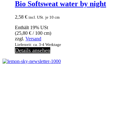
Bio Softsweat water by night
2,58
€
incl. USt.
je 10 cm
Enthält 19% USt
(
25,80
€
/ 100 cm)
zzgl.
Versand
Lieferzeit: ca. 3-4 Werktage
Details ansehen
Melde dich jetzt kostenlos zu unserem Newsletter an
und verpasse keine Neuigkeiten mehr.
Jetzt anmelden
Melde dich jetzt zu