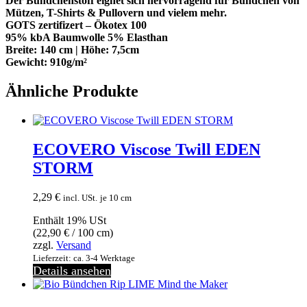
Der Bündchenstoff eignet sich hervorragend für Bündchen von
Mützen, T-Shirts & Pullovern und vielem mehr.
GOTS zertifizert – Ökotex 100
95% kbA Baumwolle 5% Elasthan
Breite: 140 cm | Höhe: 7,5cm
Gewicht: 910g/m²
Ähnliche Produkte
ECOVERO Viscose Twill EDEN
STORM
2,29
€
incl. USt.
je 10 cm
Enthält 19% USt
(
22,90
€
/ 100 cm)
zzgl.
Versand
Lieferzeit: ca. 3-4 Werktage
Details ansehen