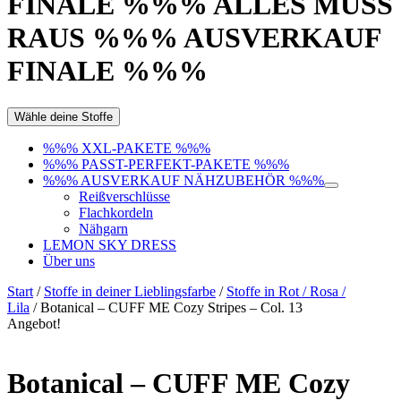
FINALE %%% ALLES MUSS
RAUS %%% AUSVERKAUF
FINALE %%%
Wähle deine Stoffe
%%% XXL-PAKETE %%%
%%% PASST-PERFEKT-PAKETE %%%
%%% AUSVERKAUF NÄHZUBEHÖR %%%
Reißverschlüsse
Flachkordeln
Nähgarn
LEMON SKY DRESS
Über uns
Start
/
Stoffe in deiner Lieblingsfarbe
/
Stoffe in Rot / Rosa /
Lila
/ Botanical – CUFF ME Cozy Stripes – Col. 13
Angebot!
Botanical – CUFF ME Cozy