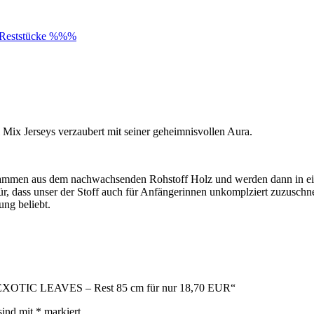
Reststücke %%%
 Jerseys verzaubert mit seiner geheimnisvollen Aura.
rn stammen aus dem nachwachsenden Rohstoff Holz und werden dann in e
afür, dass unser der Stoff auch für Anfängerinnen unkomplziert zuzusc
ng beliebt.
K EXOTIC LEAVES – Rest 85 cm für nur 18,70 EUR“
sind mit
*
markiert