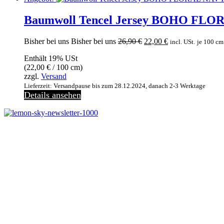
Baumwoll Tencel Jersey BOHO FLORA
Ursprünglicher
Aktueller
Bisher bei uns
Bisher bei uns
26,90
€
22,00
€
incl. USt.
je 100 cm
Preis
Preis
Enthält 19% USt
war:
ist:
(
22,00
€
/ 100 cm)
26,90 €
22,00 €.
zzgl.
Versand
Lieferzeit: Versandpause bis zum 28.12.2024, danach 2-3 Werktage
Details ansehen
Jetzt anmelden