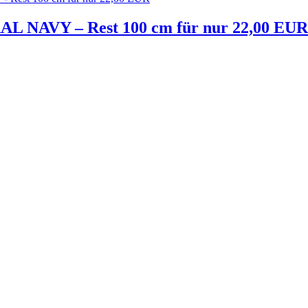
L NAVY – Rest 100 cm für nur 22,00 EUR
Melde dich jetzt kostenlos zu unserem Newsletter an
und verpasse keine Neuigkeiten mehr.