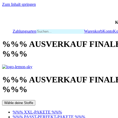
Zum Inhalt springen
K
Zahlungsarten
Warenkorb
Konto
Ko
%%% AUSVERKAUF FINALE
%%%
%%% AUSVERKAUF FINALE
%%%
Wähle deine Stoffe
%%% XXL-PAKETE %%%
%%% PASST-PERFEKT-PAKETE %%%