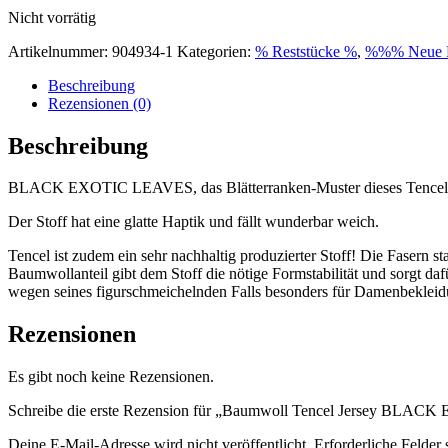
Nicht vorrätig
Artikelnummer:
904934-1
Kategorien:
% Reststücke %
,
%%% Neue 
Beschreibung
Rezensionen (0)
Beschreibung
BLACK EXOTIC LEAVES, das Blätterranken-Muster dieses Tencel Mix
Der Stoff hat eine glatte Haptik und fällt wunderbar weich.
Tencel ist zudem ein sehr nachhaltig produzierter Stoff! Die Fase
Baumwollanteil gibt dem Stoff die nötige Formstabilität und sorgt d
wegen seines figurschmeichelnden Falls besonders für Damenbekleidu
Rezensionen
Es gibt noch keine Rezensionen.
Schreibe die erste Rezension für „Baumwoll Tencel Jersey BLAC
Deine E-Mail-Adresse wird nicht veröffentlicht.
Erforderliche Felder 