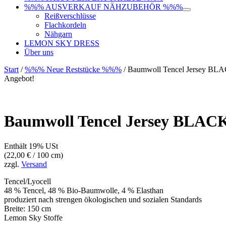
%%% AUSVERKAUF NÄHZUBEHÖR %%%
Reißverschlüsse
Flachkordeln
Nähgarn
LEMON SKY DRESS
Über uns
Start
/
%%% Neue Reststücke %%%
/ Baumwoll Tencel Jersey BL
Angebot!
Baumwoll Tencel Jersey BLAC
Enthält 19% USt
(
22,00
€
/ 100 cm)
zzgl.
Versand
Tencel/Lyocell
48 % Tencel, 48 % Bio-Baumwolle, 4 % Elasthan
produziert nach strengen ökologischen und sozialen Standards
Breite: 150 cm
Lemon Sky Stoffe