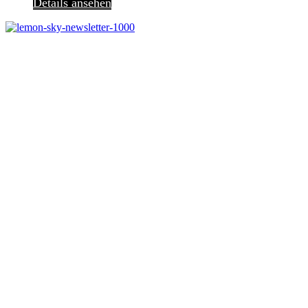
Details ansehen
Melde dich jetzt kostenlos zu unserem Newsletter an
und verpasse keine Neuigkeiten mehr.
Jetzt anmelden
Melde dich jetzt zu
unserem Newsletter an
und spare 10% bei
einem Bestellwert ab