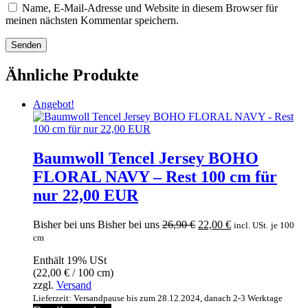
Name, E-Mail-Adresse und Website in diesem Browser für
meinen nächsten Kommentar speichern.
Ähnliche Produkte
Angebot!
Baumwoll Tencel Jersey BOHO
FLORAL NAVY – Rest 100 cm für
nur 22,00 EUR
Ursprünglicher
Aktueller
Bisher bei uns
Bisher bei uns
26,90
€
22,00
€
incl. USt.
je 100
Preis
Preis
cm
war:
ist:
Enthält 19% USt
26,90 €
22,00 €.
(
22,00
€
/ 100 cm)
zzgl.
Versand
Lieferzeit: Versandpause bis zum 28.12.2024, danach 2-3 Werktage