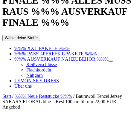
FINALE %%% ALLES MUSS
RAUS %%% AUSVERKAUF
FINALE %%%
Wähle deine Stoffe
%%% XXL-PAKETE %%%
%%% PASST-PERFEKT-PAKETE %%%
%%% AUSVERKAUF NÄHZUBEHÖR %%%
Reißverschlüsse
Flachkordeln
Nähgarn
LEMON SKY DRESS
Über uns
Start
/
%%% Neue Reststücke %%%
/ Baumwoll Tencel Jersey
SARASA FLORAL blue – Rest 100 cm für nur 22,00 EUR
Angebot!