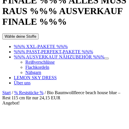
FINALE %%% ALLES MUSS
RAUS %%% AUSVERKAUF
FINALE %%%
Wähle deine Stoffe
%%% XXL-PAKETE %%%
%%% PASST-PERFEKT-PAKETE %%%
%%% AUSVERKAUF NÄHZUBEHÖR %%%
Reißverschlüsse
Flachkordeln
Nähgarn
LEMON SKY DRESS
Über uns
Start
/
% Reststücke %
/ Bio Baumwollfleece beach house blue –
Rest 115 cm für nur 24,15 EUR
Angebot!