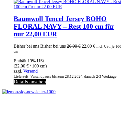
Baumwoll Tencel Jersey BOHO
FLORAL NAVY – Rest 100 cm für
nur 22,00 EUR
Ursprünglicher
Aktueller
Bisher bei uns
Bisher bei uns
26,90
€
22,00
€
incl. USt.
je 100
Preis
Preis
cm
war:
ist:
Enthält 19% USt
26,90 €
22,00 €.
(
22,00
€
/ 100 cm)
zzgl.
Versand
Lieferzeit: Versandpause bis zum 28.12.2024, danach 2-3 Werktage
Details ansehen
Melde dich jetzt kostenlos zu unserem Newsletter an
und verpasse keine Neuigkeiten mehr.
Jetzt anmelden