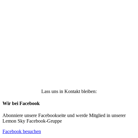
Ich stimme zu, dass meine personenbezogenen
Daten genutzt werden, um werbliche E-Mails zu
erhalten, und weiß, dass ich dies jederzeit
widerrufen kann. Weitere Infos findest Du unter
https://die-kleine-stoffmaus.de/datenschutz/
Anmelden
Lass uns in Kontakt bleiben:
Wir bei Facebook
Abonniere unsere Facebookseite und werde Mitglied in unserer
Lemon Sky Facebook-Gruppe
Facebook besuchen