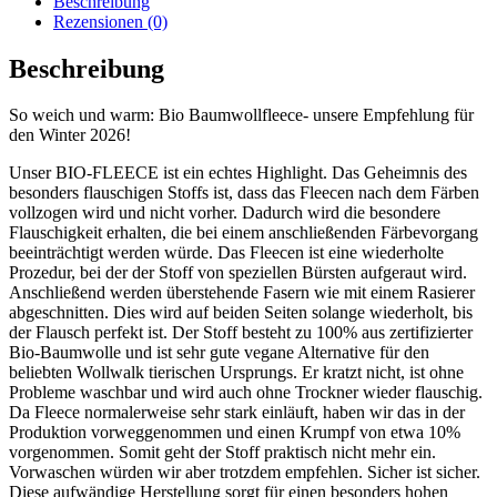
Beschreibung
Rezensionen (0)
Beschreibung
So weich und warm: Bio Baumwollfleece- unsere Empfehlung für
den Winter 2026!
Unser BIO-FLEECE ist ein echtes Highlight. Das Geheimnis des
besonders flauschigen Stoffs ist, dass das Fleecen nach dem Färben
vollzogen wird und nicht vorher. Dadurch wird die besondere
Flauschigkeit erhalten, die bei einem anschließenden Färbevorgang
beeinträchtigt werden würde. Das Fleecen ist eine wiederholte
Prozedur, bei der der Stoff von speziellen Bürsten aufgeraut wird.
Anschließend werden überstehende Fasern wie mit einem Rasierer
abgeschnitten. Dies wird auf beiden Seiten solange wiederholt, bis
der Flausch perfekt ist. Der Stoff besteht zu 100% aus zertifizierter
Bio-Baumwolle und ist sehr gute vegane Alternative für den
beliebten Wollwalk tierischen Ursprungs. Er kratzt nicht, ist ohne
Probleme waschbar und wird auch ohne Trockner wieder flauschig.
Da Fleece normalerweise sehr stark einläuft, haben wir das in der
Produktion vorweggenommen und einen Krumpf von etwa 10%
vorgenommen. Somit geht der Stoff praktisch nicht mehr ein.
Vorwaschen würden wir aber trotzdem empfehlen. Sicher ist sicher.
Diese aufwändige Herstellung sorgt für einen besonders hohen