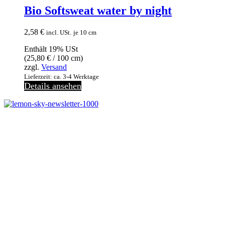
Bio Softsweat water by night
2,58
€
incl. USt.
je 10 cm
Enthält 19% USt
(
25,80
€
/ 100 cm)
zzgl.
Versand
Lieferzeit: ca. 3-4 Werktage
Details ansehen
Melde dich jetzt kostenlos zu unserem Newsletter an
und verpasse keine Neuigkeiten mehr.
Jetzt anmelden
Melde dich jetzt zu