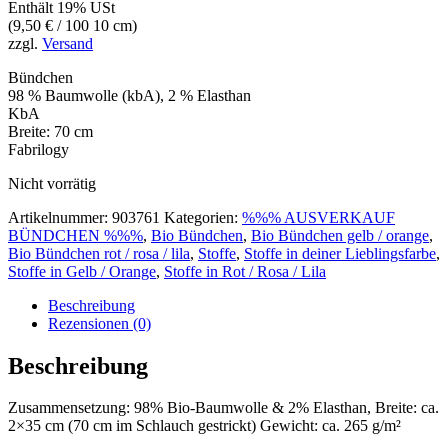
Enthält 19% USt
(
9,50
€
/ 100 10 cm)
zzgl.
Versand
Bündchen
98 % Baumwolle (kbA), 2 % Elasthan
KbA
Breite: 70 cm
Fabrilogy
Nicht vorrätig
Artikelnummer:
903761
Kategorien:
%%% AUSVERKAUF
BÜNDCHEN %%%
,
Bio Bündchen
,
Bio Bündchen gelb / orange
,
Bio Bündchen rot / rosa / lila
,
Stoffe
,
Stoffe in deiner Lieblingsfarbe
,
Stoffe in Gelb / Orange
,
Stoffe in Rot / Rosa / Lila
Beschreibung
Rezensionen (0)
Beschreibung
Zusammensetzung: 98% Bio-Baumwolle & 2% Elasthan, Breite: ca.
2×35 cm (70 cm im Schlauch gestrickt) Gewicht: ca. 265 g/m²