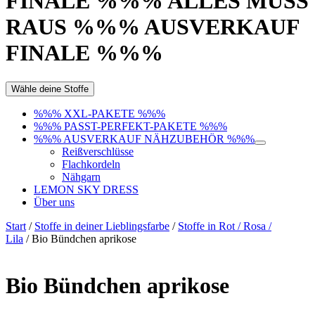
FINALE %%% ALLES MUSS
RAUS %%% AUSVERKAUF
FINALE %%%
Wähle deine Stoffe
%%% XXL-PAKETE %%%
%%% PASST-PERFEKT-PAKETE %%%
%%% AUSVERKAUF NÄHZUBEHÖR %%%
Reißverschlüsse
Flachkordeln
Nähgarn
LEMON SKY DRESS
Über uns
Start
/
Stoffe in deiner Lieblingsfarbe
/
Stoffe in Rot / Rosa /
Lila
/ Bio Bündchen aprikose
Bio Bündchen aprikose