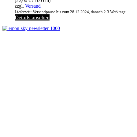
(
22,00
€
/ 100 cm)
zzgl.
Versand
Lieferzeit: Versandpause bis zum 28.12.2024, danach 2-3 Werktage
Details ansehen
Melde dich jetzt kostenlos zu unserem Newsletter an
und verpasse keine Neuigkeiten mehr.
Jetzt anmelden
Melde dich jetzt zu
unserem Newsletter an
und spare 10% bei