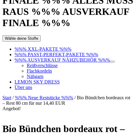
FINALE %%% ALLES MUSS
RAUS %%% AUSVERKAUF
FINALE %%%
Wähle deine Stoffe
%%% XXL-PAKETE %%%
%%% PASST-PERFEKT-PAKETE %%%
%%% AUSVERKAUF NÄHZUBEHÖR %%%
Reißverschlüsse
Flachkordeln
Nähgarn
LEMON SKY DRESS
Über uns
Start
/
%%% Neue Reststücke %%%
/ Bio Bündchen bordeaux rot
– Rest 80 cm für nur 14,40 EUR
Angebot!
Bio Bündchen bordeaux rot –