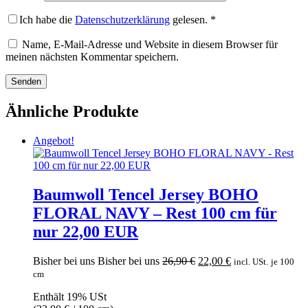
Ich habe die
Datenschutzerklärung
gelesen.
*
Name, E-Mail-Adresse und Website in diesem Browser für
meinen nächsten Kommentar speichern.
Ähnliche Produkte
Angebot!
Baumwoll Tencel Jersey BOHO
FLORAL NAVY – Rest 100 cm für
nur 22,00 EUR
Ursprünglicher
Aktueller
Bisher bei uns
Bisher bei uns
26,90
€
22,00
€
incl. USt.
je 100
Preis
Preis
cm
war:
ist:
Enthält 19% USt
26,90 €
22,00 €.