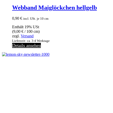
Webband Maiglöckchen hellgelb
0,90
€
incl. USt.
je 10 cm
Enthält 19% USt
(
9,00
€
/ 100 cm)
zzgl.
Versand
Lieferzeit: ca. 3-4 Werktage
Details ansehen
Melde dich jetzt kostenlos zu unserem Newsletter an
und verpasse keine Neuigkeiten mehr.
Jetzt anmelden