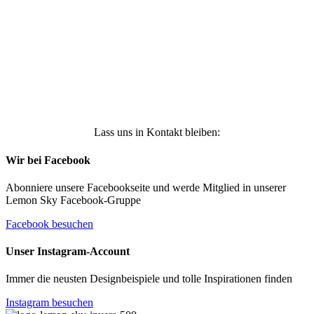
Daten genutzt werden, um werbliche E-Mails zu
erhalten, und weiß, dass ich dies jederzeit
widerrufen kann. Weitere Infos findest Du unter
https://die-kleine-stoffmaus.de/datenschutz/
Anmelden
Lass uns in Kontakt bleiben:
Wir bei Facebook
Abonniere unsere Facebookseite und werde Mitglied in unserer
Lemon Sky Facebook-Gruppe
Facebook besuchen
Unser Instagram-Account
Immer die neusten Designbeispiele und tolle Inspirationen finden
Instagram besuchen