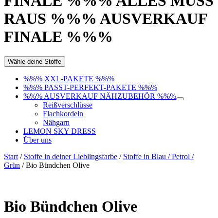
FINALE %%% ALLES MUSS
RAUS %%% AUSVERKAUF
FINALE %%%
Wähle deine Stoffe
%%% XXL-PAKETE %%%
%%% PASST-PERFEKT-PAKETE %%%
%%% AUSVERKAUF NÄHZUBEHÖR %%%
Reißverschlüsse
Flachkordeln
Nähgarn
LEMON SKY DRESS
Über uns
Start
/
Stoffe in deiner Lieblingsfarbe
/
Stoffe in Blau / Petrol /
Grün
/ Bio Bündchen Olive
Bio Bündchen Olive