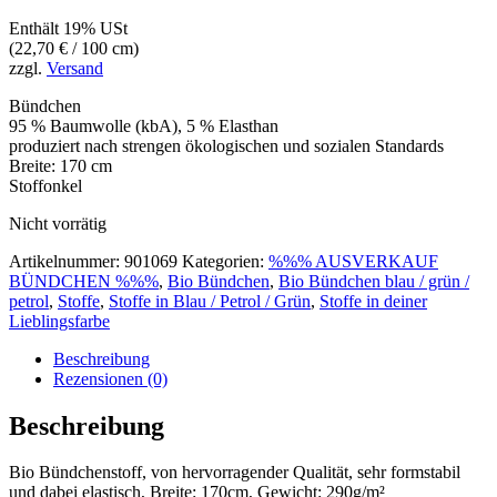
Enthält 19% USt
(
22,70
€
/ 100 cm)
zzgl.
Versand
Bündchen
95 % Baumwolle (kbA), 5 % Elasthan
produziert nach strengen ökologischen und sozialen Standards
Breite: 170 cm
Stoffonkel
Nicht vorrätig
Artikelnummer:
901069
Kategorien:
%%% AUSVERKAUF
BÜNDCHEN %%%
,
Bio Bündchen
,
Bio Bündchen blau / grün /
petrol
,
Stoffe
,
Stoffe in Blau / Petrol / Grün
,
Stoffe in deiner
Lieblingsfarbe
Beschreibung
Rezensionen (0)
Beschreibung
Bio Bündchenstoff, von hervorragender Qualität, sehr formstabil
und dabei elastisch, Breite: 170cm, Gewicht: 290g/m²