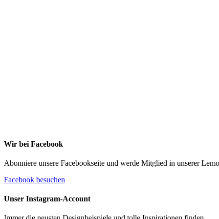
Ich stimme zu, dass meine personenbezogenen
Daten genutzt werden, um werbliche E-Mails zu
erhalten, und weiß, dass ich dies jederzeit widerrufe
kann. Weitere Infos findest Du unter https://die-kleine
stoffmaus.de/datenschutz/
Anmelden
Wir bei Facebook
Abonniere unsere Facebookseite und werde Mitglied in unserer Le
Facebook besuchen
Unser Instagram-Account
Immer die neusten Designbeispiele und tolle Inspirationen finden