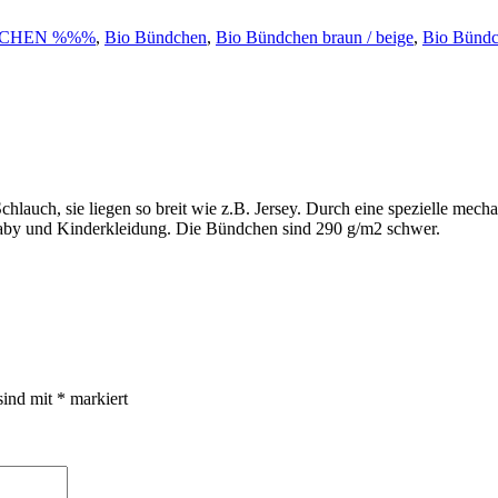
CHEN %%%
,
Bio Bündchen
,
Bio Bündchen braun / beige
,
Bio Bündche
hlauch, sie liegen so breit wie z.B. Jersey. Durch eine spezielle mec
 Baby und Kinderkleidung. Die Bündchen sind 290 g/m2 schwer.
sind mit
*
markiert