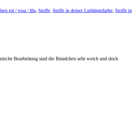
n rot / rosa / lila
,
Stoffe
,
Stoffe in deiner Lieblingsfarbe
,
Stoffe in
hanische Bearbeitung sind die Bündchen sehr weich und doch