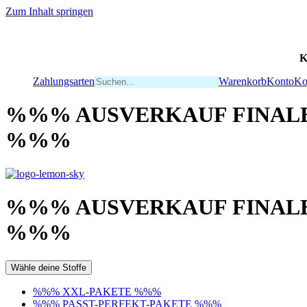
Zum Inhalt springen
K
Zahlungsarten
Warenkorb
Konto
Ko
%%% AUSVERKAUF FINALE
%%%
%%% AUSVERKAUF FINALE
%%%
Wähle deine Stoffe
%%% XXL-PAKETE %%%
%%% PASST-PERFEKT-PAKETE %%%