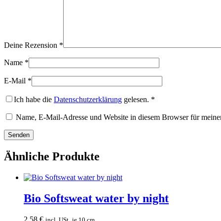
Deine Rezension
*
Name
*
E-Mail
*
Ich habe die
Datenschutzerklärung
gelesen.
*
Name, E-Mail-Adresse und Website in diesem Browser für meine
Ähnliche Produkte
Bio Softsweat water by night
2,58
€
incl. USt.
je 10 cm