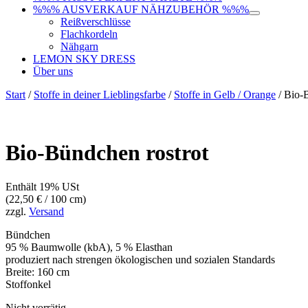
%%% AUSVERKAUF NÄHZUBEHÖR %%%
Reißverschlüsse
Flachkordeln
Nähgarn
LEMON SKY DRESS
Über uns
Start
/
Stoffe in deiner Lieblingsfarbe
/
Stoffe in Gelb / Orange
/ Bio-
Bio-Bündchen rostrot
Enthält 19% USt
(
22,50
€
/ 100 cm)
zzgl.
Versand
Bündchen
95 % Baumwolle (kbA), 5 % Elasthan
produziert nach strengen ökologischen und sozialen Standards
Breite: 160 cm
Stoffonkel
Nicht vorrätig