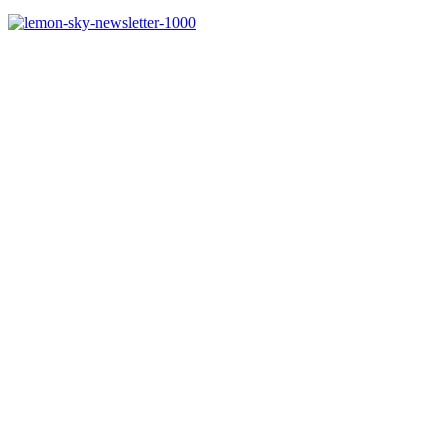
Melde dich jetzt kostenlos zu unserem Newsletter an
und verpasse keine Neuigkeiten mehr.
Jetzt anmelden
Melde dich jetzt zu
unserem Newsletter an
und spare 10% bei
einem Bestellwert ab
50€