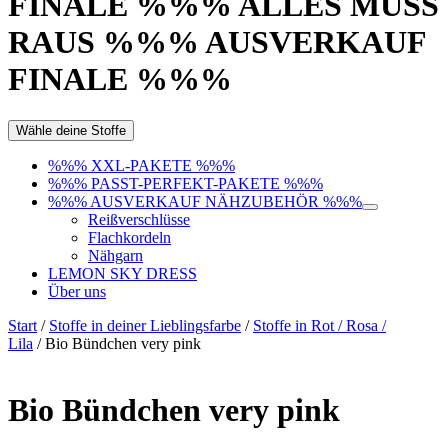
FINALE %%% ALLES MUSS
RAUS %%% AUSVERKAUF
FINALE %%%
Wähle deine Stoffe
%%% XXL-PAKETE %%%
%%% PASST-PERFEKT-PAKETE %%%
%%% AUSVERKAUF NÄHZUBEHÖR %%%
Reißverschlüsse
Flachkordeln
Nähgarn
LEMON SKY DRESS
Über uns
Start
/
Stoffe in deiner Lieblingsfarbe
/
Stoffe in Rot / Rosa /
Lila
/ Bio Bündchen very pink
Bio Bündchen very pink