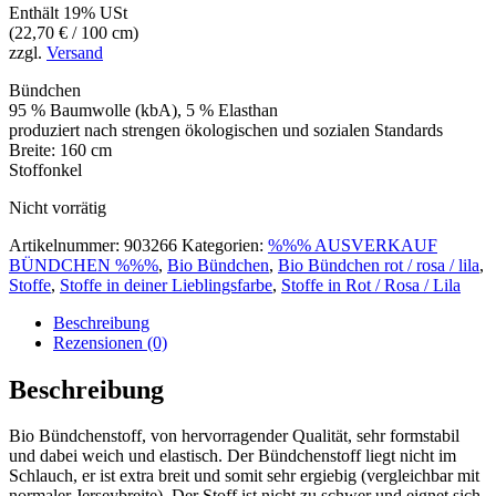
Enthält 19% USt
(
22,70
€
/ 100 cm)
zzgl.
Versand
Bündchen
95 % Baumwolle (kbA), 5 % Elasthan
produziert nach strengen ökologischen und sozialen Standards
Breite: 160 cm
Stoffonkel
Nicht vorrätig
Artikelnummer:
903266
Kategorien:
%%% AUSVERKAUF
BÜNDCHEN %%%
,
Bio Bündchen
,
Bio Bündchen rot / rosa / lila
,
Stoffe
,
Stoffe in deiner Lieblingsfarbe
,
Stoffe in Rot / Rosa / Lila
Beschreibung
Rezensionen (0)
Beschreibung
Bio Bündchenstoff, von hervorragender Qualität, sehr formstabil
und dabei weich und elastisch. Der Bündchenstoff liegt nicht im
Schlauch, er ist extra breit und somit sehr ergiebig (vergleichbar mit
normaler Jerseybreite). Der Stoff ist nicht zu schwer und eignet sich