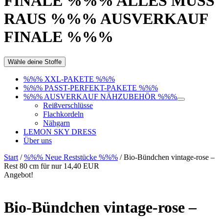
FINALE %%% ALLES MUSS
RAUS %%% AUSVERKAUF
FINALE %%%
Wähle deine Stoffe
%%% XXL-PAKETE %%%
%%% PASST-PERFEKT-PAKETE %%%
%%% AUSVERKAUF NÄHZUBEHÖR %%%
Reißverschlüsse
Flachkordeln
Nähgarn
LEMON SKY DRESS
Über uns
Start
/
%%% Neue Reststücke %%%
/ Bio-Bündchen vintage-rose –
Rest 80 cm für nur 14,40 EUR
Angebot!
Bio-Bündchen vintage-rose –