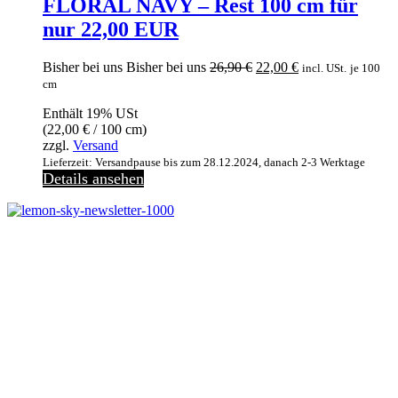
FLORAL NAVY – Rest 100 cm für
nur 22,00 EUR
Ursprünglicher
Aktueller
Bisher bei uns
Bisher bei uns
26,90
€
22,00
€
incl. USt.
je 100
Preis
Preis
cm
war:
ist:
Enthält 19% USt
26,90 €
22,00 €.
(
22,00
€
/ 100 cm)
zzgl.
Versand
Lieferzeit: Versandpause bis zum 28.12.2024, danach 2-3 Werktage
Details ansehen
Melde dich jetzt kostenlos zu unserem Newsletter an
und verpasse keine Neuigkeiten mehr.
Jetzt anmelden