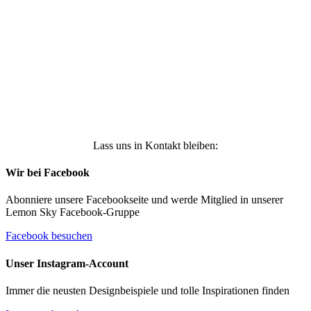
Ich stimme zu, dass meine personenbezogenen
Daten genutzt werden, um werbliche E-Mails zu
erhalten, und weiß, dass ich dies jederzeit
widerrufen kann. Weitere Infos findest Du unter
https://die-kleine-stoffmaus.de/datenschutz/
Anmelden
Lass uns in Kontakt bleiben:
Wir bei Facebook
Abonniere unsere Facebookseite und werde Mitglied in unserer
Lemon Sky Facebook-Gruppe
Facebook besuchen
Unser Instagram-Account
Immer die neusten Designbeispiele und tolle Inspirationen finden