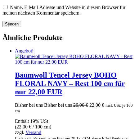
Name, E-Mail-Adresse und Website in diesem Browser für
meinen nächsten Kommentar speichern.
Ähnliche Produkte
Angebot!
Baumwoll Tencel Jersey BOHO
FLORAL NAVY – Rest 100 cm für
nur 22,00 EUR
Ursprünglicher
Aktueller
Bisher bei uns
Bisher bei uns
26,90
€
22,00
€
incl. USt.
je 100
Preis
Preis
cm
war:
ist:
Enthält 19% USt
26,90 €
22,00 €.
(
22,00
€
/ 100 cm)
zzgl.
Versand
Lieferzeit: Versandpause bis zum 28.12.2024, danach 2-3 Werktage