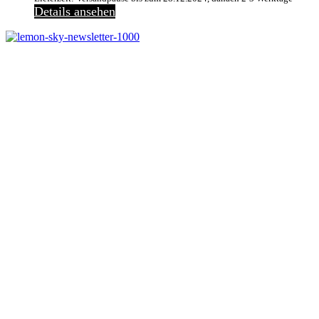
Details ansehen
Melde dich jetzt kostenlos zu unserem Newsletter an
und verpasse keine Neuigkeiten mehr.
Jetzt anmelden
Melde dich jetzt zu
unserem Newsletter an
und spare 10% bei
einem Bestellwert ab