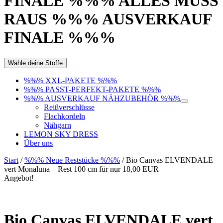
FINALE %%% ALLES MUSS
RAUS %%% AUSVERKAUF
FINALE %%%
Wähle deine Stoffe
%%% XXL-PAKETE %%%
%%% PASST-PERFEKT-PAKETE %%%
%%% AUSVERKAUF NÄHZUBEHÖR %%%
Reißverschlüsse
Flachkordeln
Nähgarn
LEMON SKY DRESS
Über uns
Start
/
%%% Neue Reststücke %%%
/ Bio Canvas ELVENDALE
vert Monaluna – Rest 100 cm für nur 18,00 EUR
Angebot!
Bio Canvas ELVENDALE vert