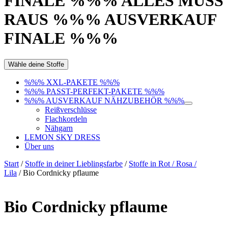
FINALE %%% ALLES MUSS
RAUS %%% AUSVERKAUF
FINALE %%%
Wähle deine Stoffe
%%% XXL-PAKETE %%%
%%% PASST-PERFEKT-PAKETE %%%
%%% AUSVERKAUF NÄHZUBEHÖR %%%
Reißverschlüsse
Flachkordeln
Nähgarn
LEMON SKY DRESS
Über uns
Start
/
Stoffe in deiner Lieblingsfarbe
/
Stoffe in Rot / Rosa /
Lila
/ Bio Cordnicky pflaume
Bio Cordnicky pflaume