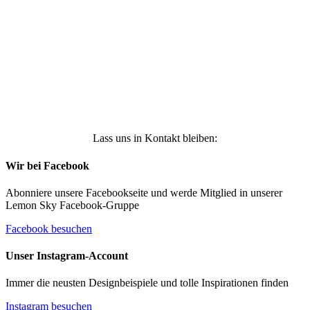
Daten genutzt werden, um werbliche E-Mails zu
erhalten, und weiß, dass ich dies jederzeit
widerrufen kann. Weitere Infos findest Du unter
https://die-kleine-stoffmaus.de/datenschutz/
Anmelden
Lass uns in Kontakt bleiben:
Wir bei Facebook
Abonniere unsere Facebookseite und werde Mitglied in unserer
Lemon Sky Facebook-Gruppe
Facebook besuchen
Unser Instagram-Account
Immer die neusten Designbeispiele und tolle Inspirationen finden
Instagram besuchen