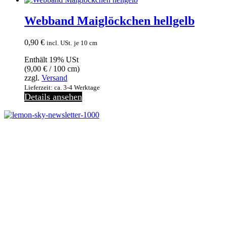
Webband Maiglöckchen hellgelb
0,90
€
incl. USt.
je 10 cm
Enthält 19% USt
(
9,00
€
/ 100 cm)
zzgl.
Versand
Lieferzeit: ca. 3-4 Werktage
Details ansehen
Melde dich jetzt kostenlos zu unserem Newsletter an
und verpasse keine Neuigkeiten mehr.
Jetzt anmelden