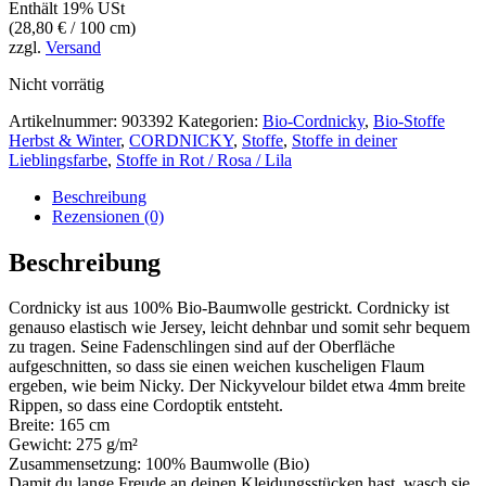
Enthält 19% USt
(
28,80
€
/ 100 cm)
zzgl.
Versand
Nicht vorrätig
Artikelnummer:
903392
Kategorien:
Bio-Cordnicky
,
Bio-Stoffe
Herbst & Winter
,
CORDNICKY
,
Stoffe
,
Stoffe in deiner
Lieblingsfarbe
,
Stoffe in Rot / Rosa / Lila
Beschreibung
Rezensionen (0)
Beschreibung
Cordnicky ist aus 100% Bio-Baumwolle gestrickt. Cordnicky ist
genauso elastisch wie Jersey, leicht dehnbar und somit sehr bequem
zu tragen. Seine Fadenschlingen sind auf der Oberfläche
aufgeschnitten, so dass sie einen weichen kuscheligen Flaum
ergeben, wie beim Nicky. Der Nickyvelour bildet etwa 4mm breite
Rippen, so dass eine Cordoptik entsteht.
Breite: 165 cm
Gewicht: 275 g/m²
Zusammensetzung: 100% Baumwolle (Bio)
Damit du lange Freude an deinen Kleidungsstücken hast, wasch sie