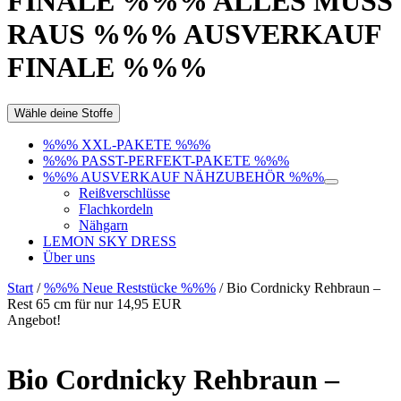
FINALE %%% ALLES MUSS
RAUS %%% AUSVERKAUF
FINALE %%%
Wähle deine Stoffe
%%% XXL-PAKETE %%%
%%% PASST-PERFEKT-PAKETE %%%
%%% AUSVERKAUF NÄHZUBEHÖR %%%
Reißverschlüsse
Flachkordeln
Nähgarn
LEMON SKY DRESS
Über uns
Start
/
%%% Neue Reststücke %%%
/ Bio Cordnicky Rehbraun –
Rest 65 cm für nur 14,95 EUR
Angebot!
Bio Cordnicky Rehbraun –