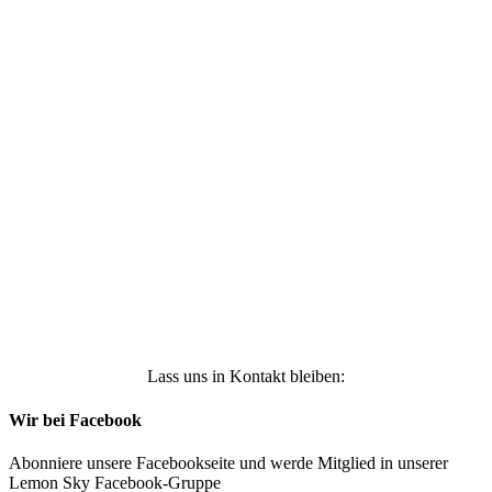
Ich stimme zu, dass meine personenbezogenen
Daten genutzt werden, um werbliche E-Mails zu
erhalten, und weiß, dass ich dies jederzeit
widerrufen kann. Weitere Infos findest Du unter
https://die-kleine-stoffmaus.de/datenschutz/
Anmelden
Lass uns in Kontakt bleiben:
Wir bei Facebook
Abonniere unsere Facebookseite und werde Mitglied in unserer
Lemon Sky Facebook-Gruppe