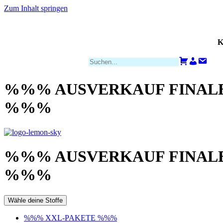
Zum Inhalt springen
K
Zahlungsarten
Warenkorb
Konto
Kont
%%% AUSVERKAUF FINALE
%%%
%%% AUSVERKAUF FINALE
%%%
Wähle deine Stoffe
%%% XXL-PAKETE %%%