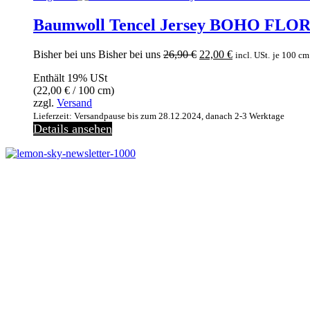
Baumwoll Tencel Jersey BOHO FLORA
Ursprünglicher
Aktueller
Bisher bei uns
Bisher bei uns
26,90
€
22,00
€
incl. USt.
je 100 cm
Preis
Preis
Enthält 19% USt
war:
ist:
(
22,00
€
/ 100 cm)
26,90 €
22,00 €.
zzgl.
Versand
Lieferzeit: Versandpause bis zum 28.12.2024, danach 2-3 Werktage
Details ansehen
Jetzt anmelden