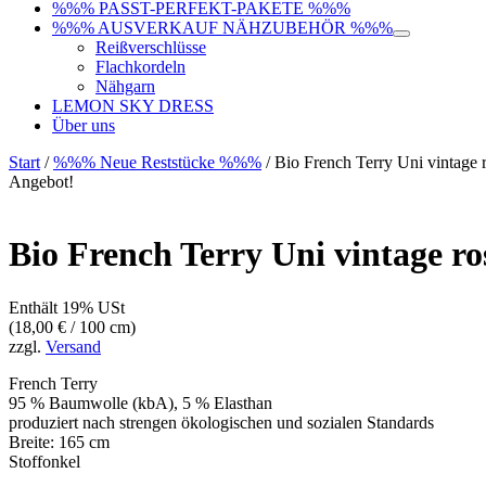
%%% PASST-PERFEKT-PAKETE %%%
%%% AUSVERKAUF NÄHZUBEHÖR %%%
Reißverschlüsse
Flachkordeln
Nähgarn
LEMON SKY DRESS
Über uns
Start
/
%%% Neue Reststücke %%%
/ Bio French Terry Uni vintage 
Angebot!
Bio French Terry Uni vintage ro
Enthält 19% USt
(
18,00
€
/ 100 cm)
zzgl.
Versand
French Terry
95 % Baumwolle (kbA), 5 % Elasthan
produziert nach strengen ökologischen und sozialen Standards
Breite: 165 cm
Stoffonkel