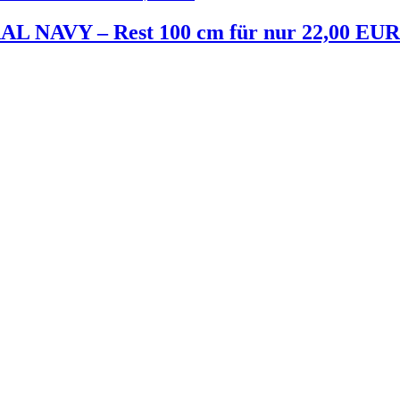
L NAVY – Rest 100 cm für nur 22,00 EUR
Melde dich jetzt kostenlos zu unserem Newsletter an
und verpasse keine Neuigkeiten mehr.