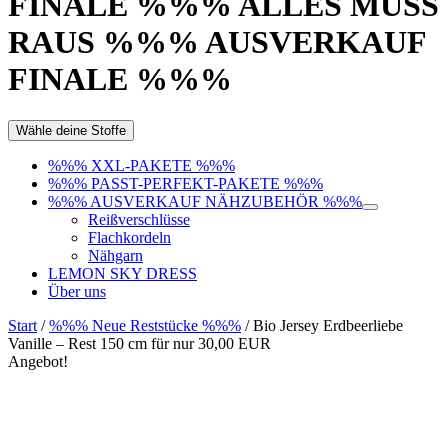
FINALE %%% ALLES MUSS
RAUS %%% AUSVERKAUF
FINALE %%%
Wähle deine Stoffe
%%% XXL-PAKETE %%%
%%% PASST-PERFEKT-PAKETE %%%
%%% AUSVERKAUF NÄHZUBEHÖR %%%
Reißverschlüsse
Flachkordeln
Nähgarn
LEMON SKY DRESS
Über uns
Start
/
%%% Neue Reststücke %%%
/ Bio Jersey Erdbeerliebe
Vanille – Rest 150 cm für nur 30,00 EUR
Angebot!