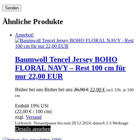
Ähnliche Produkte
Angebot!
Baumwoll Tencel Jersey BOHO
FLORAL NAVY – Rest 100 cm für
nur 22,00 EUR
Ursprünglicher
Aktueller
Bisher bei uns
Bisher bei uns
26,90
€
22,00
€
incl. USt.
je 100
Preis
Preis
cm
war:
ist:
Enthält 19% USt
26,90 €
22,00 €.
(
22,00
€
/ 100 cm)
zzgl.
Versand
Lieferzeit: Versandpause bis zum 28.12.2024, danach 2-3 Werktage
Details ansehen