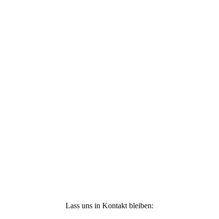
Ich stimme zu, dass meine personenbezogenen
Daten genutzt werden, um werbliche E-Mails zu
erhalten, und weiß, dass ich dies jederzeit
widerrufen kann. Weitere Infos findest Du unter
https://die-kleine-stoffmaus.de/datenschutz/
Anmelden
Lass uns in Kontakt bleiben: