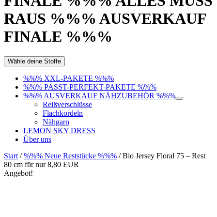
FINALE %%% ALLES MUSS
RAUS %%% AUSVERKAUF
FINALE %%%
Wähle deine Stoffe
%%% XXL-PAKETE %%%
%%% PASST-PERFEKT-PAKETE %%%
%%% AUSVERKAUF NÄHZUBEHÖR %%%
Reißverschlüsse
Flachkordeln
Nähgarn
LEMON SKY DRESS
Über uns
Start
/
%%% Neue Reststücke %%%
/ Bio Jersey Floral 75 – Rest
80 cm für nur 8,80 EUR
Angebot!