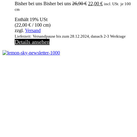
Ursprünglicher
Aktueller
Bisher bei uns
Bisher bei uns
26,90
€
22,00
€
incl. USt.
je 100
Preis
Preis
cm
war:
ist:
Enthält 19% USt
26,90 €
22,00 €.
(
22,00
€
/ 100 cm)
zzgl.
Versand
Lieferzeit: Versandpause bis zum 28.12.2024, danach 2-3 Werktage
Details ansehen
Melde dich jetzt kostenlos zu unserem Newsletter an
und verpasse keine Neuigkeiten mehr.
Jetzt anmelden
Melde dich jetzt zu