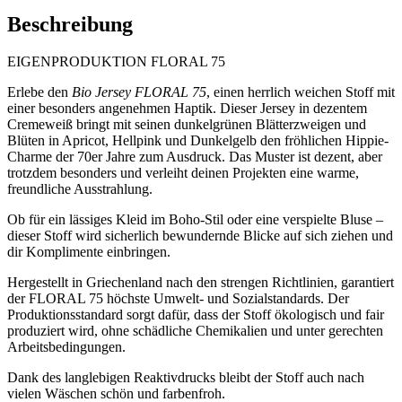
Beschreibung
EIGENPRODUKTION FLORAL 75
Erlebe den
Bio Jersey FLORAL 75
, einen herrlich weichen Stoff mit
einer besonders angenehmen Haptik. Dieser Jersey in dezentem
Cremeweiß bringt mit seinen dunkelgrünen Blätterzweigen und
Blüten in Apricot, Hellpink und Dunkelgelb den fröhlichen Hippie-
Charme der 70er Jahre zum Ausdruck. Das Muster ist dezent, aber
trotzdem besonders und verleiht deinen Projekten eine warme,
freundliche Ausstrahlung.
Ob für ein lässiges Kleid im Boho-Stil oder eine verspielte Bluse –
dieser Stoff wird sicherlich bewundernde Blicke auf sich ziehen und
dir Komplimente einbringen.
Hergestellt in Griechenland nach den strengen Richtlinien, garantiert
der FLORAL 75 höchste Umwelt- und Sozialstandards. Der
Produktionsstandard sorgt dafür, dass der Stoff ökologisch und fair
produziert wird, ohne schädliche Chemikalien und unter gerechten
Arbeitsbedingungen.
Dank des langlebigen Reaktivdrucks bleibt der Stoff auch nach
vielen Wäschen schön und farbenfroh.