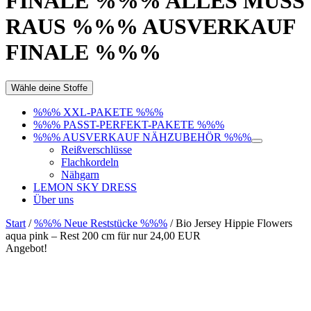
FINALE %%% ALLES MUSS
RAUS %%% AUSVERKAUF
FINALE %%%
Wähle deine Stoffe
%%% XXL-PAKETE %%%
%%% PASST-PERFEKT-PAKETE %%%
%%% AUSVERKAUF NÄHZUBEHÖR %%%
Reißverschlüsse
Flachkordeln
Nähgarn
LEMON SKY DRESS
Über uns
Start
/
%%% Neue Reststücke %%%
/ Bio Jersey Hippie Flowers
aqua pink – Rest 200 cm für nur 24,00 EUR
Angebot!