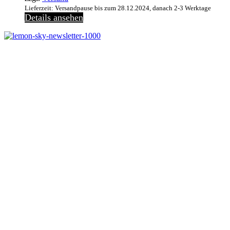
Lieferzeit: Versandpause bis zum 28.12.2024, danach 2-3 Werktage
Details ansehen
Melde dich jetzt kostenlos zu unserem Newsletter an
und verpasse keine Neuigkeiten mehr.
Jetzt anmelden
Melde dich jetzt zu
unserem Newsletter an
und spare 10% bei
einem Bestellwert ab