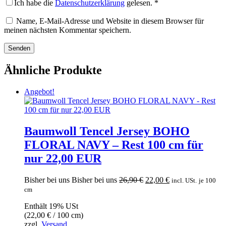
Ich habe die
Datenschutzerklärung
gelesen.
*
Name, E-Mail-Adresse und Website in diesem Browser für
meinen nächsten Kommentar speichern.
Ähnliche Produkte
Angebot!
Baumwoll Tencel Jersey BOHO
FLORAL NAVY – Rest 100 cm für
nur 22,00 EUR
Ursprünglicher
Aktueller
Bisher bei uns
Bisher bei uns
26,90
€
22,00
€
incl. USt.
je 100
Preis
Preis
cm
war:
ist:
Enthält 19% USt
26,90 €
22,00 €.
(
22,00
€
/ 100 cm)
zzgl.
Versand