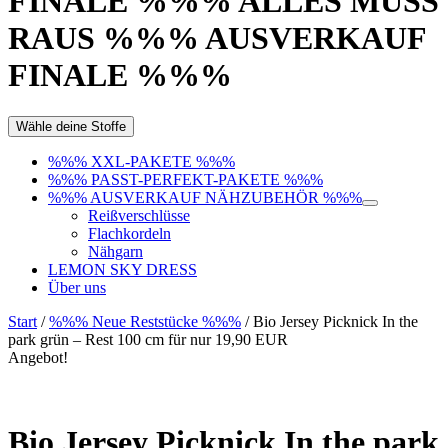
FINALE %%% ALLES MUSS
RAUS %%% AUSVERKAUF
FINALE %%%
Wähle deine Stoffe
%%% XXL-PAKETE %%%
%%% PASST-PERFEKT-PAKETE %%%
%%% AUSVERKAUF NÄHZUBEHÖR %%%
Reißverschlüsse
Flachkordeln
Nähgarn
LEMON SKY DRESS
Über uns
Start
/
%%% Neue Reststücke %%%
/ Bio Jersey Picknick In the
park grün – Rest 100 cm für nur 19,90 EUR
Angebot!
Bio Jersey Picknick In the park