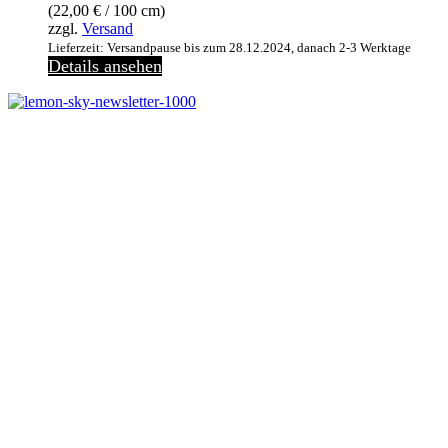
(
22,00
€
/ 100 cm)
zzgl.
Versand
Lieferzeit: Versandpause bis zum 28.12.2024, danach 2-3 Werktage
Details ansehen
Melde dich jetzt kostenlos zu unserem Newsletter an
und verpasse keine Neuigkeiten mehr.
Jetzt anmelden
Melde dich jetzt zu
unserem Newsletter an
und spare 10% bei