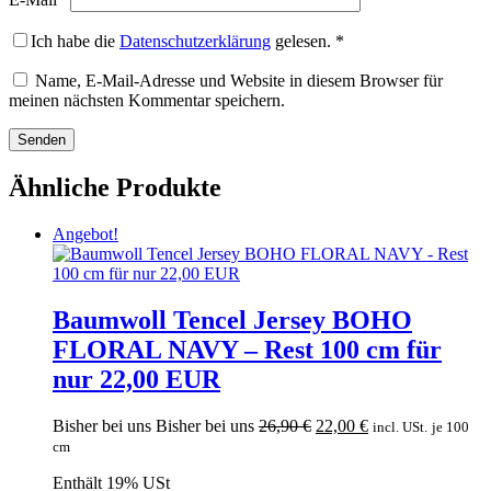
Ich habe die
Datenschutzerklärung
gelesen.
*
Name, E-Mail-Adresse und Website in diesem Browser für
meinen nächsten Kommentar speichern.
Ähnliche Produkte
Angebot!
Baumwoll Tencel Jersey BOHO
FLORAL NAVY – Rest 100 cm für
nur 22,00 EUR
Ursprünglicher
Aktueller
Bisher bei uns
Bisher bei uns
26,90
€
22,00
€
incl. USt.
je 100
Preis
Preis
cm
war:
ist:
Enthält 19% USt
26,90 €
22,00 €.