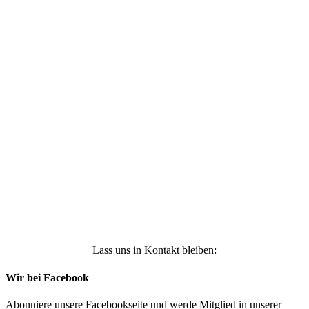
Ich stimme zu, dass meine personenbezogenen
Daten genutzt werden, um werbliche E-Mails zu
erhalten, und weiß, dass ich dies jederzeit
widerrufen kann. Weitere Infos findest Du unter
https://die-kleine-stoffmaus.de/datenschutz/
Anmelden
Lass uns in Kontakt bleiben:
Wir bei Facebook
Abonniere unsere Facebookseite und werde Mitglied in unserer