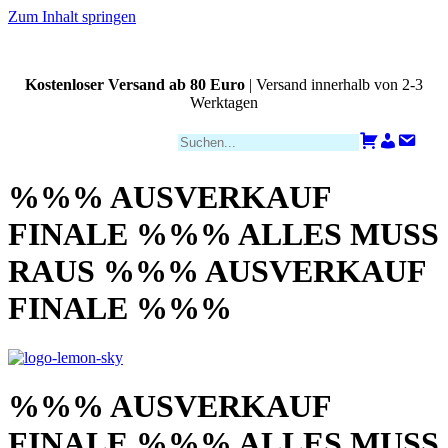
Zum Inhalt springen
Kostenloser Versand ab 80 Euro
| Versand innerhalb von 2-3
Werktagen
Zahlungsarten
Warenkorb
Konto
Kont
%%% AUSVERKAUF
FINALE %%% ALLES MUSS
RAUS %%% AUSVERKAUF
FINALE %%%
%%% AUSVERKAUF
FINALE %%% ALLES MUSS