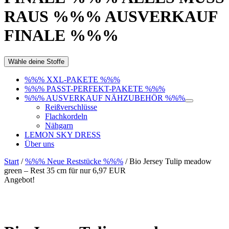
RAUS %%% AUSVERKAUF
FINALE %%%
Wähle deine Stoffe
%%% XXL-PAKETE %%%
%%% PASST-PERFEKT-PAKETE %%%
%%% AUSVERKAUF NÄHZUBEHÖR %%%
Reißverschlüsse
Flachkordeln
Nähgarn
LEMON SKY DRESS
Über uns
Start
/
%%% Neue Reststücke %%%
/ Bio Jersey Tulip meadow
green – Rest 35 cm für nur 6,97 EUR
Angebot!