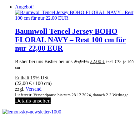
Angebot!
Baumwoll Tencel Jersey BOHO
FLORAL NAVY – Rest 100 cm für
nur 22,00 EUR
Ursprünglicher
Aktueller
Bisher bei uns
Bisher bei uns
26,90
€
22,00
€
incl. USt.
je 100
Preis
Preis
cm
war:
ist:
Enthält 19% USt
26,90 €
22,00 €.
(
22,00
€
/ 100 cm)
zzgl.
Versand
Lieferzeit: Versandpause bis zum 28.12.2024, danach 2-3 Werktage
Details ansehen
Melde dich jetzt kostenlos zu unserem Newsletter an
und verpasse keine Neuigkeiten mehr.