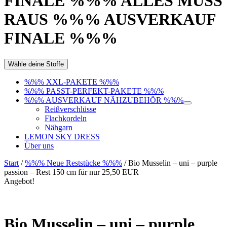
FINALE %%% ALLES MUSS
RAUS %%% AUSVERKAUF
FINALE %%%
Wähle deine Stoffe
%%% XXL-PAKETE %%%
%%% PASST-PERFEKT-PAKETE %%%
%%% AUSVERKAUF NÄHZUBEHÖR %%%
Reißverschlüsse
Flachkordeln
Nähgarn
LEMON SKY DRESS
Über uns
Start
/
%%% Neue Reststücke %%%
/ Bio Musselin – uni – purple
passion – Rest 150 cm für nur 25,50 EUR
Angebot!
Bio Musselin – uni – purple