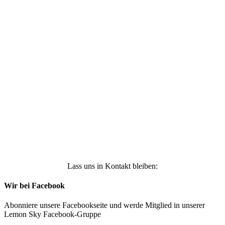
Ich stimme zu, dass meine personenbezogenen
Daten genutzt werden, um werbliche E-Mails zu
erhalten, und weiß, dass ich dies jederzeit
widerrufen kann. Weitere Infos findest Du unter
https://die-kleine-stoffmaus.de/datenschutz/
Anmelden
Lass uns in Kontakt bleiben:
Wir bei Facebook
Abonniere unsere Facebookseite und werde Mitglied in unserer
Lemon Sky Facebook-Gruppe