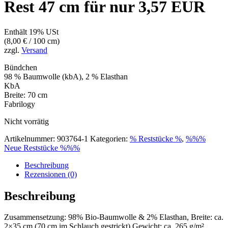
Rest 47 cm für nur 3,57 EUR
Enthält 19% USt
(
8,00
€
/ 100 cm)
zzgl.
Versand
Bündchen
98 % Baumwolle (kbA), 2 % Elasthan
KbA
Breite: 70 cm
Fabrilogy
Nicht vorrätig
Artikelnummer:
903764-1
Kategorien:
% Reststücke %
,
%%%
Neue Reststücke %%%
Beschreibung
Rezensionen (0)
Beschreibung
Zusammensetzung: 98% Bio-Baumwolle & 2% Elasthan, Breite: ca.
2×35 cm (70 cm im Schlauch gestrickt) Gewicht: ca. 265 g/m²