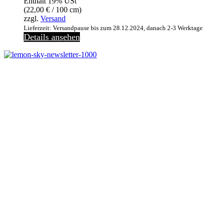
Enthält 19% USt
26,90 €
22,00 €.
(
22,00
€
/ 100 cm)
zzgl.
Versand
Lieferzeit: Versandpause bis zum 28.12.2024, danach 2-3 Werktage
Details ansehen
Melde dich jetzt kostenlos zu unserem Newsletter an
und verpasse keine Neuigkeiten mehr.
Jetzt anmelden
Melde dich jetzt zu
unserem Newsletter an
und spare 10% bei