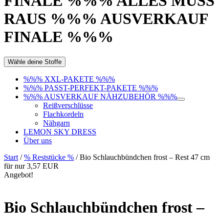
FINALE %%% ALLES MUSS
RAUS %%% AUSVERKAUF
FINALE %%%
Wähle deine Stoffe
%%% XXL-PAKETE %%%
%%% PASST-PERFEKT-PAKETE %%%
%%% AUSVERKAUF NÄHZUBEHÖR %%%
Reißverschlüsse
Flachkordeln
Nähgarn
LEMON SKY DRESS
Über uns
Start
/
% Reststücke %
/ Bio Schlauchbündchen frost – Rest 47 cm
für nur 3,57 EUR
Angebot!
Bio Schlauchbündchen frost –