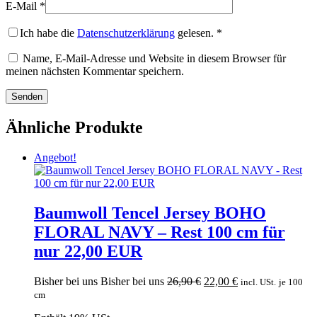
E-Mail
*
Ich habe die
Datenschutzerklärung
gelesen.
*
Name, E-Mail-Adresse und Website in diesem Browser für
meinen nächsten Kommentar speichern.
Ähnliche Produkte
Angebot!
Baumwoll Tencel Jersey BOHO
FLORAL NAVY – Rest 100 cm für
nur 22,00 EUR
Ursprünglicher
Aktueller
Bisher bei uns
Bisher bei uns
26,90
€
22,00
€
incl. USt.
je 100
Preis
Preis
cm
war:
ist: