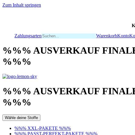
Zum Inhalt springen
K
Zahlungsarten
Warenkorb
Konto
Ko
%%% AUSVERKAUF FINALE
%%%
%%% AUSVERKAUF FINALE
%%%
Wähle deine Stoffe
%%% XXL-PAKETE %%%
%%% PASST-PERFEKT-PAKETE %%%