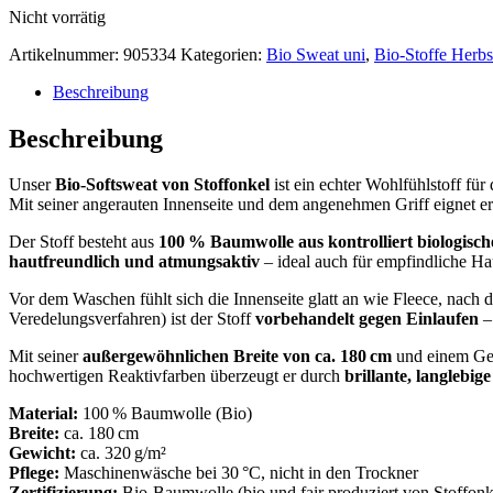
Nicht vorrätig
Artikelnummer:
905334
Kategorien:
Bio Sweat uni
,
Bio-Stoffe Herbs
Beschreibung
Beschreibung
Unser
Bio-Softsweat von Stoffonkel
ist ein echter Wohlfühlstoff für
Mit seiner angerauten Innenseite und dem angenehmen Griff eignet er
Der Stoff besteht aus
100 % Baumwolle aus kontrolliert biologis
hautfreundlich und atmungsaktiv
– ideal auch für empfindliche Ha
Vor dem Waschen fühlt sich die Innenseite glatt an wie Fleece, nach
Veredelungsverfahren) ist der Stoff
vorbehandelt gegen Einlaufen
–
Mit seiner
außergewöhnlichen Breite von ca. 180 cm
und einem Ge
hochwertigen Reaktivfarben überzeugt er durch
brillante, langlebig
Material:
100 % Baumwolle (Bio)
Breite:
ca. 180 cm
Gewicht:
ca. 320 g/m²
Pflege:
Maschinenwäsche bei 30 °C, nicht in den Trockner
Zertifizierung:
Bio-Baumwolle (bio und fair produziert von Stoffonk