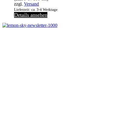
zzgl.
Versand
Lieferzeit: ca. 3-4 Werktage
Details ansehen
Jetzt anmelden
Melde dich jetzt zu
unserem Newsletter an
und spare 10% bei eine