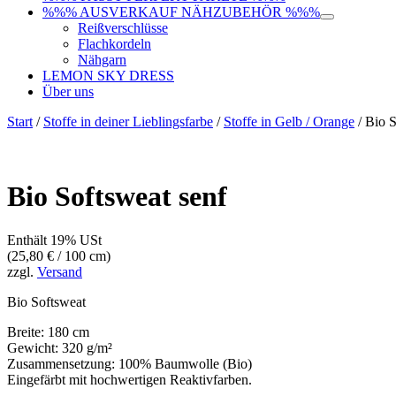
%%% AUSVERKAUF NÄHZUBEHÖR %%%
Reißverschlüsse
Flachkordeln
Nähgarn
LEMON SKY DRESS
Über uns
Start
/
Stoffe in deiner Lieblingsfarbe
/
Stoffe in Gelb / Orange
/ Bio S
Bio Softsweat senf
Enthält 19% USt
(
25,80
€
/ 100 cm)
zzgl.
Versand
Bio Softsweat
Breite: 180 cm
Gewicht: 320 g/m²
Zusammensetzung: 100% Baumwolle (Bio)
Eingefärbt mit hochwertigen Reaktivfarben.