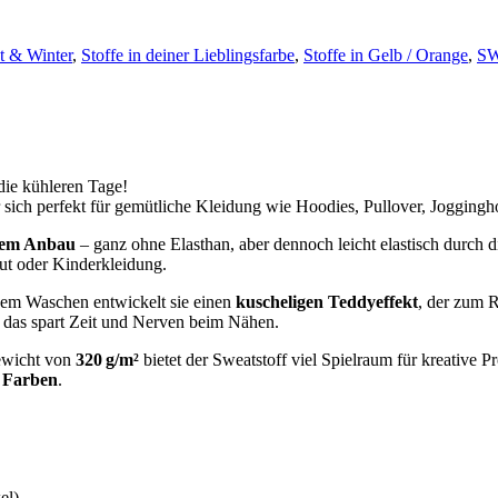
t & Winter
,
Stoffe in deiner Lieblingsfarbe
,
Stoffe in Gelb / Orange
,
S
 die kühleren Tage!
 sich perfekt für gemütliche Kleidung wie Hoodies, Pullover, Joggingh
chem Anbau
– ganz ohne Elasthan, aber dennoch leicht elastisch durch d
ut oder Kinderkleidung.
 dem Waschen entwickelt sie einen
kuscheligen Teddyeffekt
, der zum 
 das spart Zeit und Nerven beim Nähen.
wicht von
320 g/m²
bietet der Sweatstoff viel Spielraum für kreative P
e Farben
.
el)