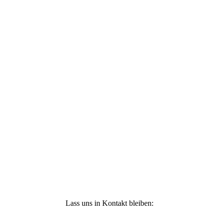
Ich stimme zu, dass meine personenbezogenen
Daten genutzt werden, um werbliche E-Mails zu
erhalten, und weiß, dass ich dies jederzeit
widerrufen kann. Weitere Infos findest Du unter
https://die-kleine-stoffmaus.de/datenschutz/
Anmelden
Lass uns in Kontakt bleiben: