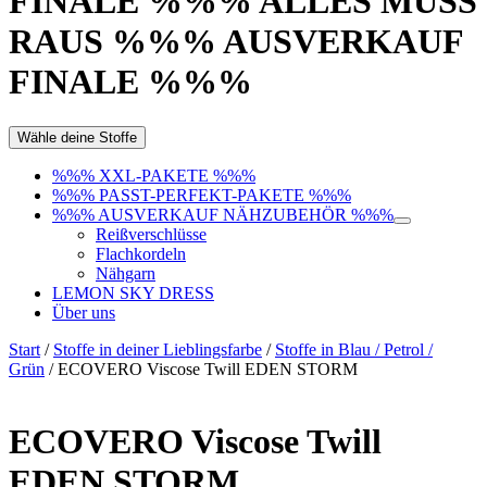
FINALE %%% ALLES MUSS
RAUS %%% AUSVERKAUF
FINALE %%%
Wähle deine Stoffe
%%% XXL-PAKETE %%%
%%% PASST-PERFEKT-PAKETE %%%
%%% AUSVERKAUF NÄHZUBEHÖR %%%
Reißverschlüsse
Flachkordeln
Nähgarn
LEMON SKY DRESS
Über uns
Start
/
Stoffe in deiner Lieblingsfarbe
/
Stoffe in Blau / Petrol /
Grün
/ ECOVERO Viscose Twill EDEN STORM
ECOVERO Viscose Twill
EDEN STORM