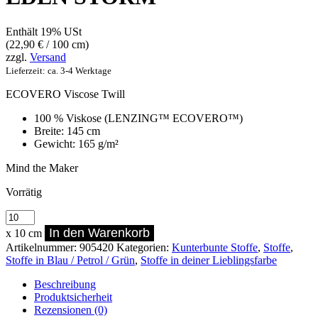
Enthält 19% USt
(
22,90
€
/ 100 cm)
zzgl.
Versand
Lieferzeit: ca. 3-4 Werktage
ECOVERO Viscose Twill
100 % Viskose (LENZING™ ECOVERO™)
Breite: 145 cm
Gewicht: 165 g/m²
Mind the Maker
Vorrätig
ECOVERO
Viscose
In den Warenkorb
x 10 cm
Twill
Artikelnummer:
905420
Kategorien:
Kunterbunte Stoffe
,
Stoffe
,
EDEN
Stoffe in Blau / Petrol / Grün
,
Stoffe in deiner Lieblingsfarbe
STORM
Menge
Beschreibung
Produktsicherheit
Rezensionen (0)