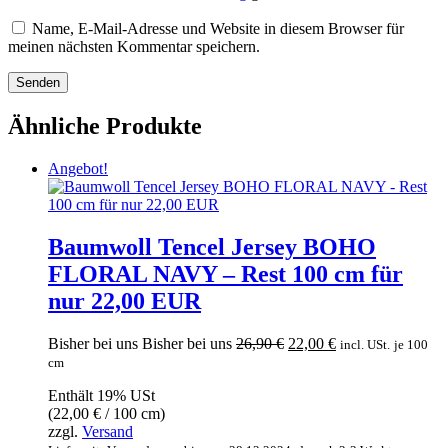
Name, E-Mail-Adresse und Website in diesem Browser für
meinen nächsten Kommentar speichern.
Ähnliche Produkte
Angebot!
Baumwoll Tencel Jersey BOHO
FLORAL NAVY – Rest 100 cm für
nur 22,00 EUR
Ursprünglicher
Aktueller
Bisher bei uns
Bisher bei uns
26,90
€
22,00
€
incl. USt.
je 100
Preis
Preis
cm
war:
ist:
Enthält 19% USt
26,90 €
22,00 €.
(
22,00
€
/ 100 cm)
zzgl.
Versand