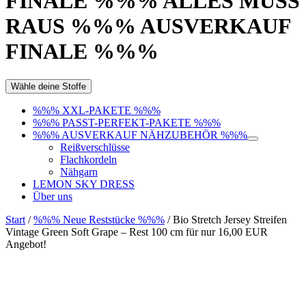
FINALE %%% ALLES MUSS
RAUS %%% AUSVERKAUF
FINALE %%%
Wähle deine Stoffe
%%% XXL-PAKETE %%%
%%% PASST-PERFEKT-PAKETE %%%
%%% AUSVERKAUF NÄHZUBEHÖR %%%
Reißverschlüsse
Flachkordeln
Nähgarn
LEMON SKY DRESS
Über uns
Start
/
%%% Neue Reststücke %%%
/ Bio Stretch Jersey Streifen
Vintage Green Soft Grape – Rest 100 cm für nur 16,00 EUR
Angebot!