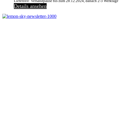
Lieferzeit: Versandpause bis zum 28.12.2024, danach 2-3 Werktage
Details ansehen
Melde dich jetzt kostenlos zu unserem Newsletter an
und verpasse keine Neuigkeiten mehr.
Jetzt anmelden
Melde dich jetzt zu
unserem Newsletter an
und spare 10% bei
einem Bestellwert ab