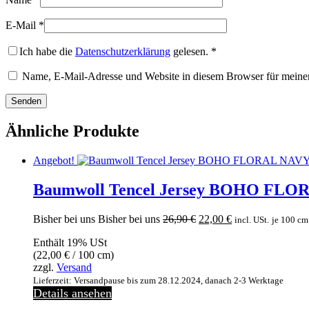
E-Mail
*
Ich habe die
Datenschutzerklärung
gelesen.
*
Name, E-Mail-Adresse und Website in diesem Browser für meine
Ähnliche Produkte
Angebot!
Baumwoll Tencel Jersey BOHO FLORA
Ursprünglicher
Aktueller
Bisher bei uns
Bisher bei uns
26,90
€
22,00
€
incl. USt.
je 100 cm
Preis
Preis
Enthält 19% USt
war:
ist:
(
22,00
€
/ 100 cm)
26,90 €
22,00 €.
zzgl.
Versand
Lieferzeit: Versandpause bis zum 28.12.2024, danach 2-3 Werktage
Details ansehen