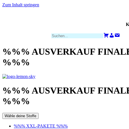
Zum Inhalt springen
K
Zahlungsarten
Warenkorb
Konto
Kont
%%% AUSVERKAUF FINALE
%%%
%%% AUSVERKAUF FINALE
%%%
Wähle deine Stoffe
%%% XXL-PAKETE %%%