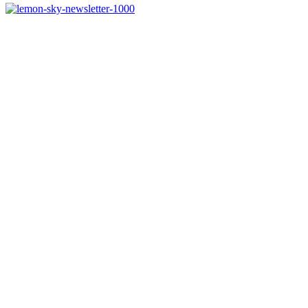
Jetzt anmelden
Melde dich jetzt zu
unserem Newsletter an
und spare 10% bei eine
Bestellwert ab 50€
und verpasse keine Neuigkeiten !