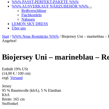
%%% PASST-PERFEKT-PAKETE %%%
%%% AUSVERKAUF NÄHZUBEHÖR %%%
Reißverschlüsse
Flachkordeln
Nähgarn
LEMON SKY DRESS
Über uns
Start
/
%%% Neue Reststücke %%%
/ Biojersey Uni – marineblau –
Angebot!
Biojersey Uni – marineblau – R
Enthält 19% USt
(
14,00
€
/ 100 cm)
zzgl.
Versand
Jersey
95 % Baumwolle (kbA), 5 % Elasthan
KbA
Breite: 165 cm
Stoffonkel