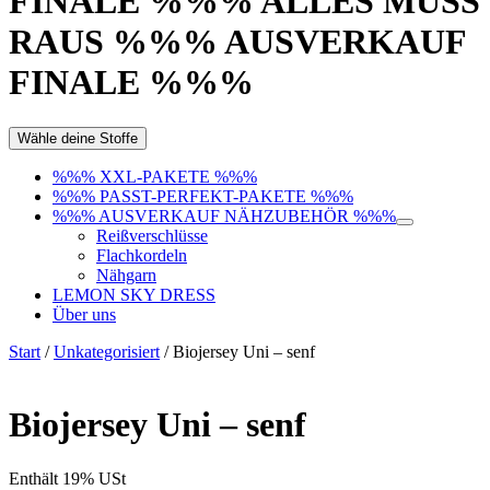
FINALE %%% ALLES MUSS
RAUS %%% AUSVERKAUF
FINALE %%%
Wähle deine Stoffe
%%% XXL-PAKETE %%%
%%% PASST-PERFEKT-PAKETE %%%
%%% AUSVERKAUF NÄHZUBEHÖR %%%
Reißverschlüsse
Flachkordeln
Nähgarn
LEMON SKY DRESS
Über uns
Start
/
Unkategorisiert
/ Biojersey Uni – senf
Biojersey Uni – senf
Enthält 19% USt