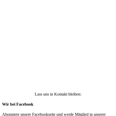
Ich stimme zu, dass meine personenbezogenen
Daten genutzt werden, um werbliche E-Mails zu
erhalten, und weiß, dass ich dies jederzeit
widerrufen kann. Weitere Infos findest Du unter
https://die-kleine-stoffmaus.de/datenschutz/
Anmelden
Lass uns in Kontakt bleiben:
Wir bei Facebook
Abonniere unsere Facebookseite und werde Mitglied in unserer