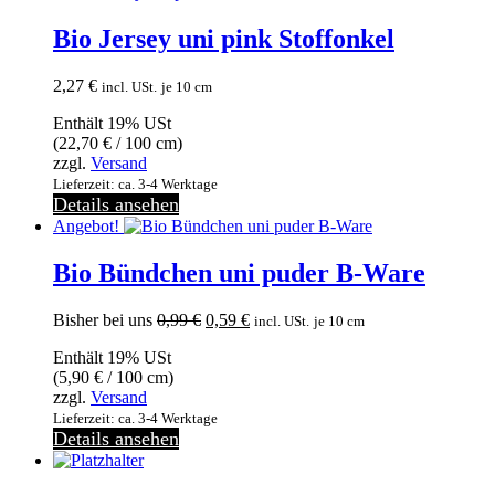
Bio Jersey uni pink Stoffonkel
2,27
€
incl. USt.
je 10 cm
Enthält 19% USt
(
22,70
€
/ 100 cm)
zzgl.
Versand
Lieferzeit: ca. 3-4 Werktage
Details ansehen
Angebot!
Bio Bündchen uni puder B-Ware
Ursprünglicher
Aktueller
Bisher bei uns
0,99
€
0,59
€
incl. USt.
je 10 cm
Preis
Preis
Enthält 19% USt
war:
ist:
(
5,90
€
/ 100 cm)
0,99 €
0,59 €.
zzgl.
Versand
Lieferzeit: ca. 3-4 Werktage
Details ansehen