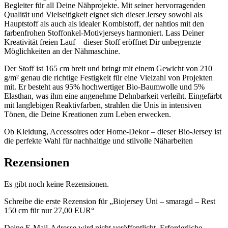
Begleiter für all Deine Nähprojekte. Mit seiner hervorragenden
Qualität und Vielseitigkeit eignet sich dieser Jersey sowohl als
Hauptstoff als auch als idealer Kombistoff, der nahtlos mit den
farbenfrohen Stoffonkel-Motivjerseys harmoniert. Lass Deiner
Kreativität freien Lauf – dieser Stoff eröffnet Dir unbegrenzte
Möglichkeiten an der Nähmaschine.
Der Stoff ist 165 cm breit und bringt mit einem Gewicht von 210
g/m² genau die richtige Festigkeit für eine Vielzahl von Projekten
mit. Er besteht aus 95% hochwertiger Bio-Baumwolle und 5%
Elasthan, was ihm eine angenehme Dehnbarkeit verleiht. Eingefärbt
mit langlebigen Reaktivfarben, strahlen die Unis in intensiven
Tönen, die Deine Kreationen zum Leben erwecken.
Ob Kleidung, Accessoires oder Home-Dekor – dieser Bio-Jersey ist
die perfekte Wahl für nachhaltige und stilvolle Näharbeiten
Rezensionen
Es gibt noch keine Rezensionen.
Schreibe die erste Rezension für „Biojersey Uni – smaragd – Rest
150 cm für nur 27,00 EUR“
Deine E-Mail-Adresse wird nicht veröffentlicht.
Erforderliche