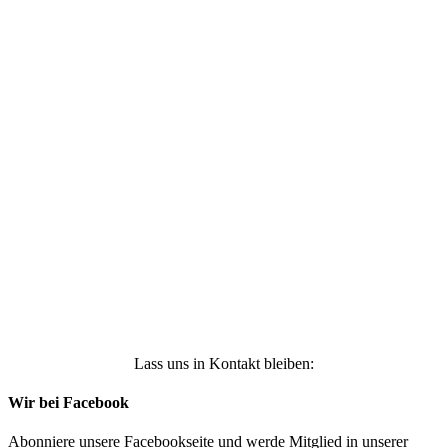
Ich stimme zu, dass meine personenbezogenen
Daten genutzt werden, um werbliche E-Mails zu
erhalten, und weiß, dass ich dies jederzeit
widerrufen kann. Weitere Infos findest Du unter
https://die-kleine-stoffmaus.de/datenschutz/
Anmelden
Lass uns in Kontakt bleiben:
Wir bei Facebook
Abonniere unsere Facebookseite und werde Mitglied in unserer