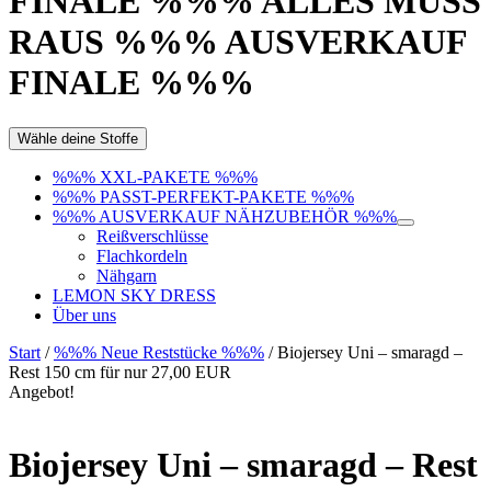
FINALE %%% ALLES MUSS
RAUS %%% AUSVERKAUF
FINALE %%%
Wähle deine Stoffe
%%% XXL-PAKETE %%%
%%% PASST-PERFEKT-PAKETE %%%
%%% AUSVERKAUF NÄHZUBEHÖR %%%
Reißverschlüsse
Flachkordeln
Nähgarn
LEMON SKY DRESS
Über uns
Start
/
%%% Neue Reststücke %%%
/ Biojersey Uni – smaragd –
Rest 150 cm für nur 27,00 EUR
Angebot!
Biojersey Uni – smaragd – Rest