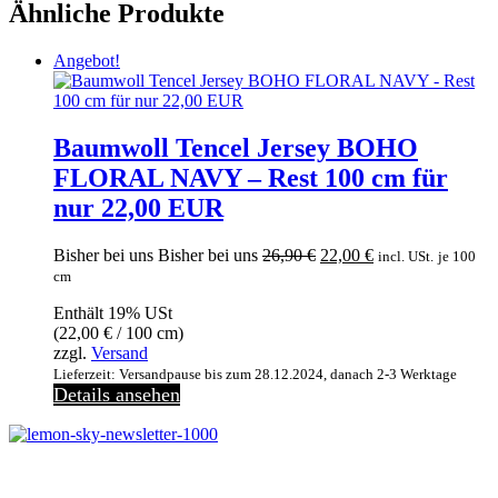
Ähnliche Produkte
Angebot!
Baumwoll Tencel Jersey BOHO
FLORAL NAVY – Rest 100 cm für
nur 22,00 EUR
Ursprünglicher
Aktueller
Bisher bei uns
Bisher bei uns
26,90
€
22,00
€
incl. USt.
je 100
Preis
Preis
cm
war:
ist:
Enthält 19% USt
26,90 €
22,00 €.
(
22,00
€
/ 100 cm)
zzgl.
Versand
Lieferzeit: Versandpause bis zum 28.12.2024, danach 2-3 Werktage
Details ansehen
Melde dich jetzt kostenlos zu unserem Newsletter an