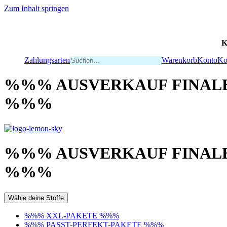
Zum Inhalt springen
K
Zahlungsarten
Warenkorb
Konto
Ko
%%% AUSVERKAUF FINALE
%%%
%%% AUSVERKAUF FINALE
%%%
Wähle deine Stoffe
%%% XXL-PAKETE %%%
%%% PASST-PERFEKT-PAKETE %%%