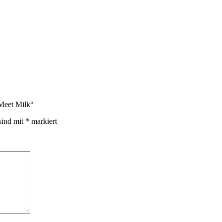
Meet Milk“
sind mit
*
markiert