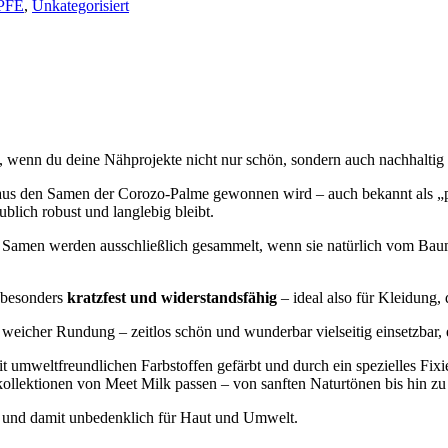
PFE
,
Unkategorisiert
, wenn du deine Nähprojekte nicht nur schön, sondern auch nachhaltig
s aus den Samen der Corozo-Palme gewonnen wird – auch bekannt als „p
blich robust und langlebig bleibt.
Samen werden ausschließlich gesammelt, wenn sie natürlich vom Baum g
e besonders
kratzfest und widerstandsfähig
– ideal also für Kleidung,
t weicher Rundung – zeitlos schön und wunderbar vielseitig einsetzbar, 
 umweltfreundlichen Farbstoffen gefärbt und durch ein spezielles Fixi
kollektionen von Meet Milk passen – von sanften Naturtönen bis hin zu
und damit unbedenklich für Haut und Umwelt.