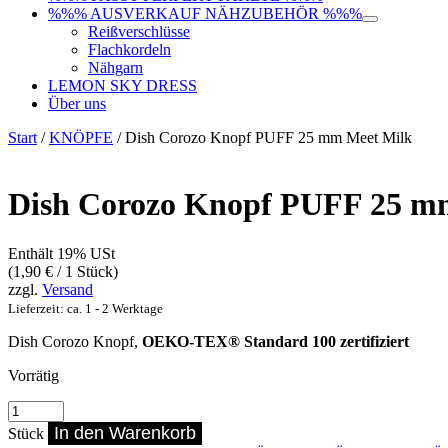
%%% AUSVERKAUF NÄHZUBEHÖR %%%
Reißverschlüsse
Flachkordeln
Nähgarn
LEMON SKY DRESS
Über uns
Start
/
KNÖPFE
/ Dish Corozo Knopf PUFF 25 mm Meet Milk
Dish Corozo Knopf PUFF 25 m
Enthält 19% USt
(
1,90
€
/ 1 Stück)
zzgl.
Versand
Lieferzeit: ca. 1 - 2 Werktage
Dish Corozo Knopf,
OEKO-TEX® Standard 100 zertifiziert
Vorrätig
Dish
Corozo
In den Warenkorb
Stück
Knopf