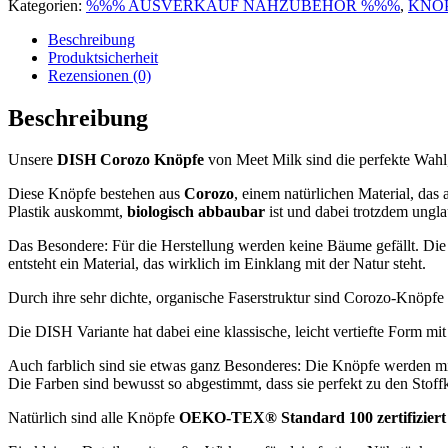
Kategorien:
%%% AUSVERKAUF NÄHZUBEHÖR %%%
,
KNÖ
PUFF
25
Beschreibung
mm
Produktsicherheit
Meet
Rezensionen (0)
Milk
Menge
Beschreibung
Unsere
DISH Corozo Knöpfe
von Meet Milk sind die perfekte Wahl
Diese Knöpfe bestehen aus
Corozo
, einem natürlichen Material, da
Plastik auskommt,
biologisch abbaubar
ist und dabei trotzdem unglau
Das Besondere: Für die Herstellung werden keine Bäume gefällt. Die 
entsteht ein Material, das wirklich im Einklang mit der Natur steht.
Durch ihre sehr dichte, organische Faserstruktur sind Corozo-Knöpf
Die DISH Variante hat dabei eine klassische, leicht vertiefte Form mi
Auch farblich sind sie etwas ganz Besonderes: Die Knöpfe werden mit
Die Farben sind bewusst so abgestimmt, dass sie perfekt zu den Stoff
Natürlich sind alle Knöpfe
OEKO-TEX® Standard 100 zertifiziert