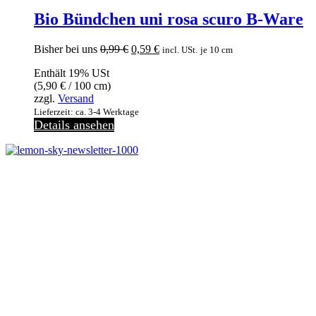
Bio Bündchen uni rosa scuro B-Ware
Ursprünglicher
Aktueller
Bisher bei uns
0,99
€
0,59
€
incl. USt.
je 10 cm
Preis
Preis
Enthält 19% USt
war:
ist:
(
5,90
€
/ 100 cm)
0,99 €
0,59 €.
zzgl.
Versand
Lieferzeit: ca. 3-4 Werktage
Details ansehen
Jetzt anmelden
Melde dich jetzt zu