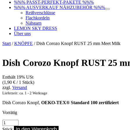
%%% PASST-PERFEKT-PAKETE %%%
%%% AUSVERKAUF NÄHZUBEHÖR %%%
Reißverschlüsse
Flachkordeln
Nähgarn
LEMON SKY DRESS
Über uns
Start
/
KNÖPFE
/ Dish Corozo Knopf RUST 25 mm Meet Milk
Dish Corozo Knopf RUST 25 m
Enthält 19% USt
(
1,90
€
/ 1 Stück)
zzgl.
Versand
Lieferzeit: ca. 1 - 2 Werktage
Dish Corozo Knopf,
OEKO-TEX® Standard 100 zertifiziert
Vorrätig
Dish
Corozo
In den Warenkorb
Stück