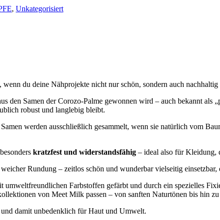
PFE
,
Unkategorisiert
, wenn du deine Nähprojekte nicht nur schön, sondern auch nachhaltig
s aus den Samen der Corozo-Palme gewonnen wird – auch bekannt als „p
blich robust und langlebig bleibt.
Samen werden ausschließlich gesammelt, wenn sie natürlich vom Baum g
e besonders
kratzfest und widerstandsfähig
– ideal also für Kleidung,
t weicher Rundung – zeitlos schön und wunderbar vielseitig einsetzbar, 
 umweltfreundlichen Farbstoffen gefärbt und durch ein spezielles Fixi
kollektionen von Meet Milk passen – von sanften Naturtönen bis hin zu
und damit unbedenklich für Haut und Umwelt.