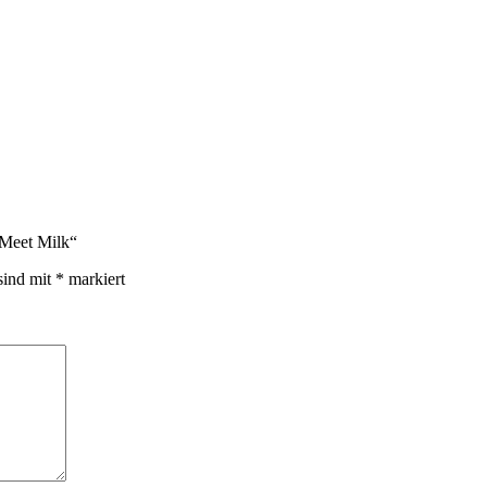
 Meet Milk“
sind mit
*
markiert