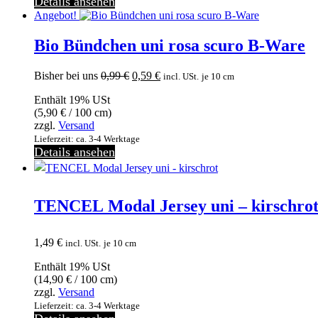
Details ansehen
Angebot!
Bio Bündchen uni rosa scuro B-Ware
Ursprünglicher
Aktueller
Bisher bei uns
0,99
€
0,59
€
incl. USt.
je 10 cm
Preis
Preis
Enthält 19% USt
war:
ist:
(
5,90
€
/ 100 cm)
0,99 €
0,59 €.
zzgl.
Versand
Lieferzeit: ca. 3-4 Werktage
Details ansehen
TENCEL Modal Jersey uni – kirschro
1,49
€
incl. USt.
je 10 cm
Enthält 19% USt
(
14,90
€
/ 100 cm)
zzgl.
Versand
Lieferzeit: ca. 3-4 Werktage