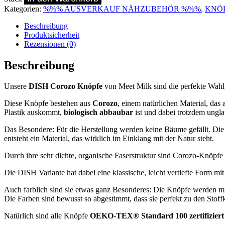
Knopf
Kategorien:
%%% AUSVERKAUF NÄHZUBEHÖR %%%
,
KNÖ
RUST
25
Beschreibung
mm
Produktsicherheit
Meet
Rezensionen (0)
Milk
Menge
Beschreibung
Unsere
DISH Corozo Knöpfe
von Meet Milk sind die perfekte Wahl
Diese Knöpfe bestehen aus
Corozo
, einem natürlichen Material, da
Plastik auskommt,
biologisch abbaubar
ist und dabei trotzdem unglau
Das Besondere: Für die Herstellung werden keine Bäume gefällt. Die 
entsteht ein Material, das wirklich im Einklang mit der Natur steht.
Durch ihre sehr dichte, organische Faserstruktur sind Corozo-Knöpf
Die DISH Variante hat dabei eine klassische, leicht vertiefte Form mi
Auch farblich sind sie etwas ganz Besonderes: Die Knöpfe werden mit
Die Farben sind bewusst so abgestimmt, dass sie perfekt zu den Stoff
Natürlich sind alle Knöpfe
OEKO-TEX® Standard 100 zertifiziert