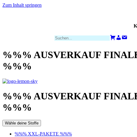
Zum Inhalt springen
K
Zahlungsarten
Warenkorb
Konto
Kont
%%% AUSVERKAUF FINALE
%%%
%%% AUSVERKAUF FINALE
%%%
Wähle deine Stoffe
%%% XXL-PAKETE %%%