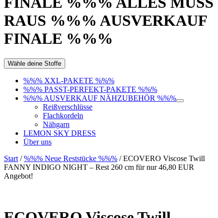
FINALE %%% ALLES MUSS
RAUS %%% AUSVERKAUF
FINALE %%%
Wähle deine Stoffe
%%% XXL-PAKETE %%%
%%% PASST-PERFEKT-PAKETE %%%
%%% AUSVERKAUF NÄHZUBEHÖR %%%
Reißverschlüsse
Flachkordeln
Nähgarn
LEMON SKY DRESS
Über uns
Start
/
%%% Neue Reststücke %%%
/ ECOVERO Viscose Twill
FANNY INDIGO NIGHT – Rest 260 cm für nur 46,80 EUR
Angebot!
ECOVERO Viscose Twill