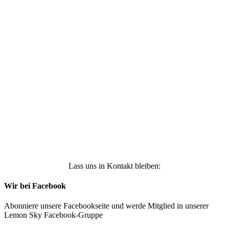
Ich stimme zu, dass meine personenbezogenen
Daten genutzt werden, um werbliche E-Mails zu
erhalten, und weiß, dass ich dies jederzeit
widerrufen kann. Weitere Infos findest Du unter
https://die-kleine-stoffmaus.de/datenschutz/
Anmelden
Lass uns in Kontakt bleiben:
Wir bei Facebook
Abonniere unsere Facebookseite und werde Mitglied in unserer
Lemon Sky Facebook-Gruppe