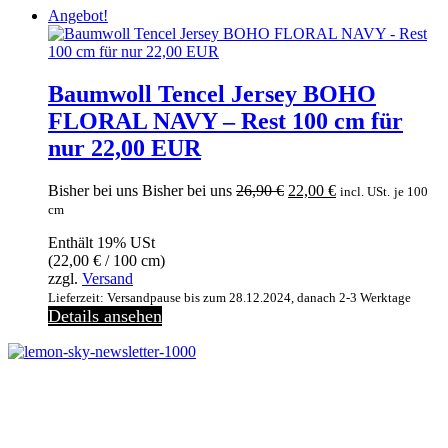
Angebot!
Baumwoll Tencel Jersey BOHO
FLORAL NAVY – Rest 100 cm für
nur 22,00 EUR
Ursprünglicher
Aktueller
Bisher bei uns
Bisher bei uns
26,90
€
22,00
€
incl. USt.
je 100
Preis
Preis
cm
war:
ist:
Enthält 19% USt
26,90 €
22,00 €.
(
22,00
€
/ 100 cm)
zzgl.
Versand
Lieferzeit: Versandpause bis zum 28.12.2024, danach 2-3 Werktage
Details ansehen
Melde dich jetzt kostenlos zu unserem Newsletter an
und verpasse keine Neuigkeiten mehr.