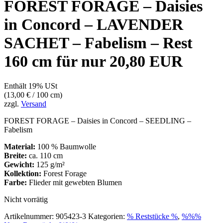
FOREST FORAGE – Daisies
in Concord – LAVENDER
SACHET – Fabelism – Rest
160 cm für nur 20,80 EUR
Enthält 19% USt
(
13,00
€
/ 100 cm)
zzgl.
Versand
FOREST FORAGE – Daisies in Concord – SEEDLING –
Fabelism
Material:
100 % Baumwolle
Breite:
ca. 110 cm
Gewicht:
125 g/m²
Kollektion:
Forest Forage
Farbe:
Flieder mit gewebten Blumen
Nicht vorrätig
Artikelnummer:
905423-3
Kategorien:
% Reststücke %
,
%%%