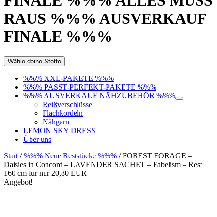
FINALE %%% ALLES MUSS
RAUS %%% AUSVERKAUF
FINALE %%%
Wähle deine Stoffe
%%% XXL-PAKETE %%%
%%% PASST-PERFEKT-PAKETE %%%
%%% AUSVERKAUF NÄHZUBEHÖR %%%
Reißverschlüsse
Flachkordeln
Nähgarn
LEMON SKY DRESS
Über uns
Start
/
%%% Neue Reststücke %%%
/ FOREST FORAGE –
Daisies in Concord – LAVENDER SACHET – Fabelism – Rest
160 cm für nur 20,80 EUR
Angebot!