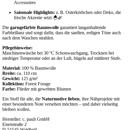
Accessoires
Saisonale Highlights:
z. B. Osterkörbchen oder Deko, die
frische Akzente setzt 🐣🌿
Die
garngefärbte Baumwolle
garantiert langanhaltende
Farbbrillanz und sorgt dafür, dass die sanften, erdigen Töne auch
nach dem Waschen strahlen.
Pflegehinweise:
Maschinenwäsche bei 30 °C Schonwaschgang, Trocknen bei
niedriger Temperatur oder an der Luft, bügeln auf mittlerer Stufe.
Material:
100 % Baumwolle
Breite:
ca. 110 cm
Gewicht:
125 g/m²
Kollektion:
Forest Forage
Farbe:
Flieder mit gewebten Blumen
Ein Stoff für alle, die
Naturmotive lieben
, ihre Nähprojekte mit
einer besonderen Note versehen möchten – und dabei vielseitig
bleiben wollen.
Hersteller:
c. pauli GmbH
Eisenstraße 2
D-51545 Waldbröl