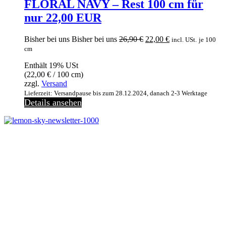
FLORAL NAVY – Rest 100 cm für
nur 22,00 EUR
Ursprünglicher
Aktueller
Bisher bei uns
Bisher bei uns
26,90
€
22,00
€
incl. USt.
je 100
Preis
Preis
cm
war:
ist:
Enthält 19% USt
26,90 €
22,00 €.
(
22,00
€
/ 100 cm)
zzgl.
Versand
Lieferzeit: Versandpause bis zum 28.12.2024, danach 2-3 Werktage
Details ansehen
Melde dich jetzt kostenlos zu unserem Newsletter an
und verpasse keine Neuigkeiten mehr.
Jetzt anmelden