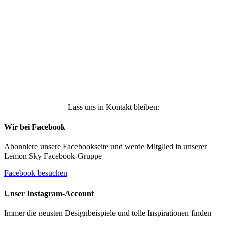
Ich stimme zu, dass meine personenbezogenen
Daten genutzt werden, um werbliche E-Mails zu
erhalten, und weiß, dass ich dies jederzeit
widerrufen kann. Weitere Infos findest Du unter
https://die-kleine-stoffmaus.de/datenschutz/
Anmelden
Lass uns in Kontakt bleiben:
Wir bei Facebook
Abonniere unsere Facebookseite und werde Mitglied in unserer
Lemon Sky Facebook-Gruppe
Facebook besuchen
Unser Instagram-Account
Immer die neusten Designbeispiele und tolle Inspirationen finden