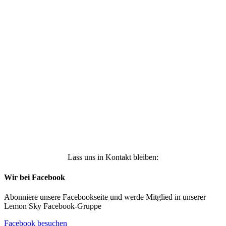
Ich stimme zu, dass meine personenbezogenen
Daten genutzt werden, um werbliche E-Mails zu
erhalten, und weiß, dass ich dies jederzeit
widerrufen kann. Weitere Infos findest Du unter
https://die-kleine-stoffmaus.de/datenschutz/
Anmelden
Lass uns in Kontakt bleiben:
Wir bei Facebook
Abonniere unsere Facebookseite und werde Mitglied in unserer
Lemon Sky Facebook-Gruppe
Facebook besuchen