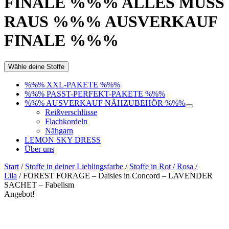
FINALE %%% ALLES MUSS
RAUS %%% AUSVERKAUF
FINALE %%%
Wähle deine Stoffe
%%% XXL-PAKETE %%%
%%% PASST-PERFEKT-PAKETE %%%
%%% AUSVERKAUF NÄHZUBEHÖR %%%
Reißverschlüsse
Flachkordeln
Nähgarn
LEMON SKY DRESS
Über uns
Start
/
Stoffe in deiner Lieblingsfarbe
/
Stoffe in Rot / Rosa /
Lila
/ FOREST FORAGE – Daisies in Concord – LAVENDER
SACHET – Fabelism
Angebot!