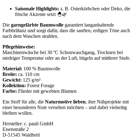
Saisonale Highlights:
z. B. Osterkörbchen oder Deko, die
frische Akzente setzt 🐣🌿
Die
garngefärbte Baumwolle
garantiert langanhaltende
Farbbrillanz und sorgt dafür, dass die sanften, erdigen Töne auch
nach dem Waschen strahlen.
Pflegehinweise:
Maschinenwäsche bei 30 °C Schonwaschgang, Trocknen bei
niedriger Temperatur oder an der Luft, bügeln auf mittlerer Stufe.
Material:
100 % Baumwolle
Breite:
ca. 110 cm
Gewicht:
125 g/m²
Kollektion:
Forest Forage
Farbe:
Flieder mit gewebten Blumen
Ein Stoff für alle, die
Naturmotive lieben
, ihre Nähprojekte mit
einer besonderen Note versehen möchten – und dabei vielseitig
bleiben wollen.
Hersteller:
c. pauli GmbH
Eisenstraße 2
D-51545 Waldbröl