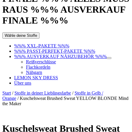
RAUS %%% AUSVERKAUF
FINALE %%%
Wähle deine Stoffe
%%% XXL-PAKETE %%%
%%% PASST-PERFEKT-PAKETE %%%
%%% AUSVERKAUF NÄHZUBEHÖR %%%
Reißverschlüsse
Flachkordeln
Nähgarn
LEMON SKY DRESS
Über uns
Start
/
Stoffe in deiner Lieblingsfarbe
/
Stoffe in Gelb /
Orange
/ Kuschelsweat Brushed Sweat YELLOW BLONDE Mind
the Maker
Kuschelsweat Brushed Sweat