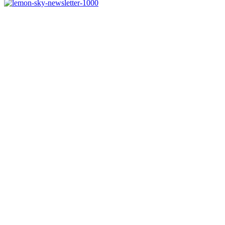
Melde dich jetzt kostenlos zu unserem Newsletter an
und verpasse keine Neuigkeiten mehr.
Jetzt anmelden
Melde dich jetzt zu
unserem Newsletter an
und spare 10% bei
einem Bestellwert ab
50€