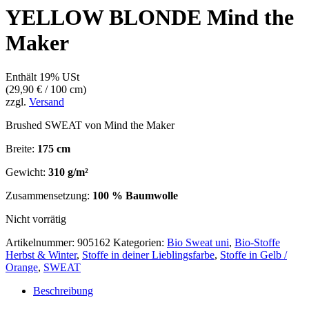
YELLOW BLONDE Mind the
Maker
Enthält 19% USt
(
29,90
€
/ 100 cm)
zzgl.
Versand
Brushed SWEAT von Mind the Maker
Breite:
175 cm
Gewicht:
310 g/m²
Zusammensetzung:
100 % Baumwolle
Nicht vorrätig
Artikelnummer:
905162
Kategorien:
Bio Sweat uni
,
Bio-Stoffe
Herbst & Winter
,
Stoffe in deiner Lieblingsfarbe
,
Stoffe in Gelb /
Orange
,
SWEAT
Beschreibung