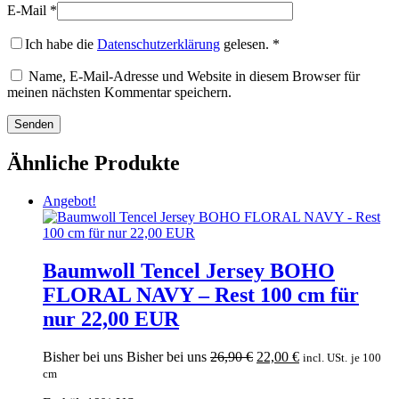
E-Mail
*
Ich habe die
Datenschutzerklärung
gelesen.
*
Name, E-Mail-Adresse und Website in diesem Browser für
meinen nächsten Kommentar speichern.
Ähnliche Produkte
Angebot!
Baumwoll Tencel Jersey BOHO
FLORAL NAVY – Rest 100 cm für
nur 22,00 EUR
Ursprünglicher
Aktueller
Bisher bei uns
Bisher bei uns
26,90
€
22,00
€
incl. USt.
je 100
Preis
Preis
cm
war:
ist: