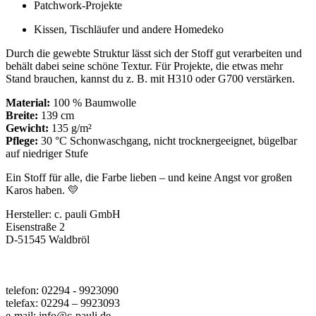
Patchwork-Projekte
Kissen, Tischläufer und andere Homedeko
Durch die gewebte Struktur lässt sich der Stoff gut verarbeiten und
behält dabei seine schöne Textur. Für Projekte, die etwas mehr
Stand brauchen, kannst du z. B. mit H310 oder G700 verstärken.
Material:
100 % Baumwolle
Breite:
139 cm
Gewicht:
135 g/m²
Pflege:
30 °C Schonwaschgang, nicht trocknergeeignet, bügelbar
auf niedriger Stufe
Ein Stoff für alle, die Farbe lieben – und keine Angst vor großen
Karos haben. 💛
Hersteller:
c. pauli GmbH
Eisenstraße 2
D-51545 Waldbröl
telefon: 02294 - 9923090
telefax: 02294 – 9923093
e-mail: info@c-pauli.de