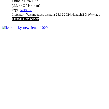
Enthält 19% USt
26,90 €
22,00 €.
(
22,00
€
/ 100 cm)
zzgl.
Versand
Lieferzeit: Versandpause bis zum 28.12.2024, danach 2-3 Werktage
Details ansehen
Melde dich jetzt kostenlos zu unserem Newsletter an
und verpasse keine Neuigkeiten mehr.
Jetzt anmelden
Melde dich jetzt zu
unserem Newsletter an
und spare 10% bei