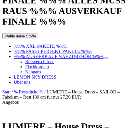
FINALE %%% ALLES MUSS
RAUS %%% AUSVERKAUF
FINALE %%%
Wähle deine Stoffe
%%% XXL-PAKETE %%%
%%% PASST-PERFEKT-PAKETE %%%
%%% AUSVERKAUF NÄHZUBEHÖR %%%
Reißverschlüsse
Flachkordeln
Nähgarn
LEMON SKY DRESS
Über uns
Start
/
% Reststücke %
/ LUMIERE – House Dress – SAILOR –
Fabelism – Rest 130 cm für nur 27,30 EUR
Angebot!
LUMIERE – House Dress –