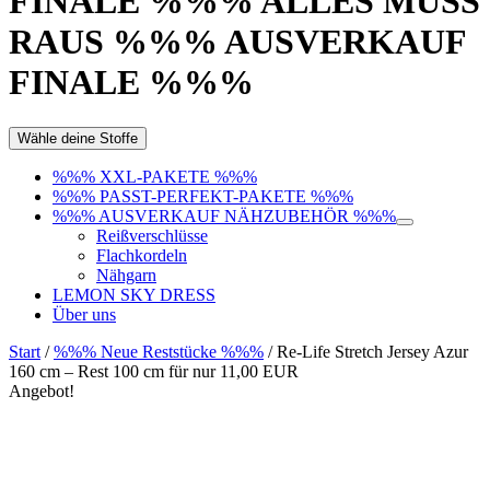
FINALE %%% ALLES MUSS
RAUS %%% AUSVERKAUF
FINALE %%%
Wähle deine Stoffe
%%% XXL-PAKETE %%%
%%% PASST-PERFEKT-PAKETE %%%
%%% AUSVERKAUF NÄHZUBEHÖR %%%
Reißverschlüsse
Flachkordeln
Nähgarn
LEMON SKY DRESS
Über uns
Start
/
%%% Neue Reststücke %%%
/ Re-Life Stretch Jersey Azur
160 cm – Rest 100 cm für nur 11,00 EUR
Angebot!