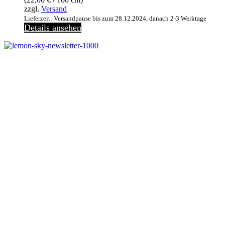
zzgl.
Versand
Lieferzeit: Versandpause bis zum 28.12.2024, danach 2-3 Werktage
Details ansehen
Melde dich jetzt kostenlos zu unserem Newsletter an
und verpasse keine Neuigkeiten mehr.
Jetzt anmelden
Melde dich jetzt zu
unserem Newsletter an
und spare 10% bei