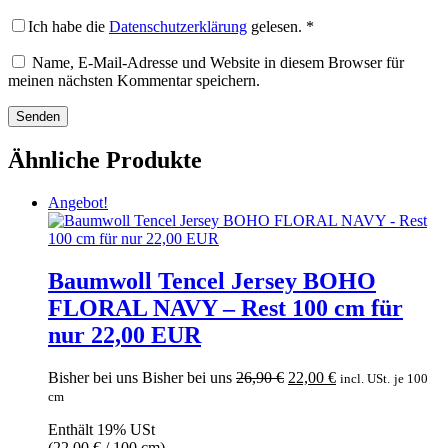
Ich habe die
Datenschutzerklärung
gelesen.
*
Name, E-Mail-Adresse und Website in diesem Browser für
meinen nächsten Kommentar speichern.
Ähnliche Produkte
Angebot!
Baumwoll Tencel Jersey BOHO
FLORAL NAVY – Rest 100 cm für
nur 22,00 EUR
Ursprünglicher
Aktueller
Bisher bei uns
Bisher bei uns
26,90
€
22,00
€
incl. USt.
je 100
Preis
Preis
cm
war:
ist:
Enthält 19% USt
26,90 €
22,00 €.
(
22,00
€
/ 100 cm)