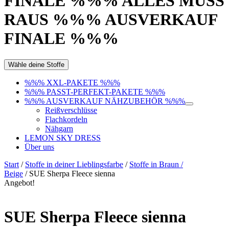
FINALE %%% ALLES MUSS
RAUS %%% AUSVERKAUF
FINALE %%%
Wähle deine Stoffe
%%% XXL-PAKETE %%%
%%% PASST-PERFEKT-PAKETE %%%
%%% AUSVERKAUF NÄHZUBEHÖR %%%
Reißverschlüsse
Flachkordeln
Nähgarn
LEMON SKY DRESS
Über uns
Start
/
Stoffe in deiner Lieblingsfarbe
/
Stoffe in Braun /
Beige
/ SUE Sherpa Fleece sienna
Angebot!
SUE Sherpa Fleece sienna