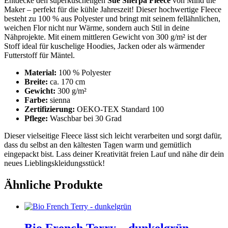
Entdecke den superkuscheligen
Sue Sherpa Fleece
von Mind the
Maker – perfekt für die kühle Jahreszeit! Dieser hochwertige Fleece
besteht zu 100 % aus Polyester und bringt mit seinem fellähnlichen,
weichen Flor nicht nur Wärme, sondern auch Stil in deine
Nähprojekte. Mit einem mittleren Gewicht von 300 g/m² ist der
Stoff ideal für kuschelige Hoodies, Jacken oder als wärmender
Futterstoff für Mäntel.
Material:
100 % Polyester
Breite:
ca. 170 cm
Gewicht:
300 g/m²
Farbe:
sienna
Zertifizierung:
OEKO-TEX Standard 100
Pflege:
Waschbar bei 30 Grad
Dieser vielseitige Fleece lässt sich leicht verarbeiten und sorgt dafür,
dass du selbst an den kältesten Tagen warm und gemütlich
eingepackt bist. Lass deiner Kreativität freien Lauf und nähe dir dein
neues Lieblingskleidungsstück!
Ähnliche Produkte
Bio French Terry – dunkelgrün