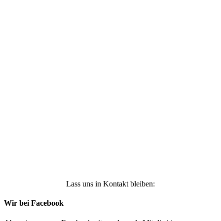
Ich stimme zu, dass meine personenbezogenen
Daten genutzt werden, um werbliche E-Mails zu
erhalten, und weiß, dass ich dies jederzeit
widerrufen kann. Weitere Infos findest Du unter
https://die-kleine-stoffmaus.de/datenschutz/
Anmelden
Lass uns in Kontakt bleiben:
Wir bei Facebook