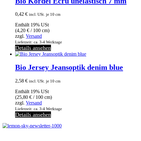
Bio Kordel Ecru unelastisch 7 mm
0,42
€
incl. USt.
je 10 cm
Enthält 19% USt
(
4,20
€
/ 100 cm)
zzgl.
Versand
Lieferzeit: ca. 3-4 Werktage
Details ansehen
Bio Jersey Jeansoptik denim blue
2,58
€
incl. USt.
je 10 cm
Enthält 19% USt
(
25,80
€
/ 100 cm)
zzgl.
Versand
Lieferzeit: ca. 3-4 Werktage
Details ansehen
Melde dich jetzt kostenlos zu unserem Newsletter an