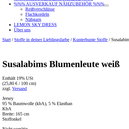
%%% AUSVERKAUF NÄHZUBEHÖR %%%
Reißverschlüsse
Flachkordeln
Nähgarn
LEMON SKY DRESS
Über uns
Start
/
Stoffe in deiner Lieblingsfarbe
/
Kunterbunte Stoffe
/ Susalabi
Susalabims Blumenleute weiß
Enthält 19% USt
(
25,80
€
/ 100 cm)
zzgl.
Versand
Jersey
95 % Baumwolle (kbA), 5 % Elasthan
KbA
Breite: 165 cm
Stoffonkel
Nicht vorrätig