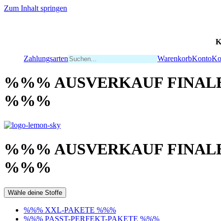
Zum Inhalt springen
K
Zahlungsarten
Warenkorb
Konto
Ko
%%% AUSVERKAUF FINALE
%%%
%%% AUSVERKAUF FINALE
%%%
Wähle deine Stoffe
%%% XXL-PAKETE %%%
%%% PASST-PERFEKT-PAKETE %%%