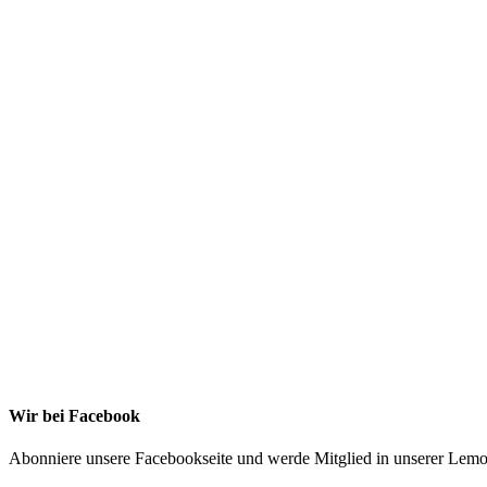
Ich stimme zu, dass meine personenbezogenen
Daten genutzt werden, um werbliche E-Mails zu
erhalten, und weiß, dass ich dies jederzeit widerrufe
kann. Weitere Infos findest Du unter https://die-kleine
stoffmaus.de/datenschutz/
Anmelden
Wir bei Facebook
Abonniere unsere Facebookseite und werde Mitglied in unserer Le