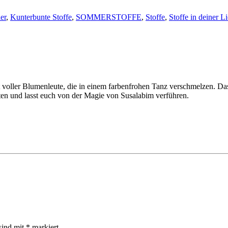
er
,
Kunterbunte Stoffe
,
SOMMERSTOFFE
,
Stoffe
,
Stoffe in deiner L
voller Blumenleute, die in einem farbenfrohen Tanz verschmelzen. Das 
ten und lasst euch von der Magie von Susalabim verführen.
sind mit
*
markiert