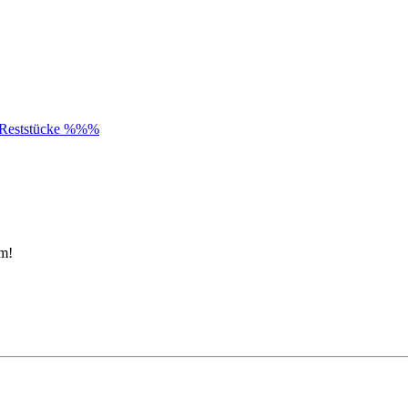
Reststücke %%%
im!