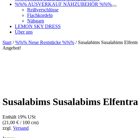
%%% AUSVERKAUF NÄHZUBEHÖR %%%
Reißverschlüsse
Flachkordeln
Nähgarn
LEMON SKY DRESS
Über uns
Start
/
%%% Neue Reststücke %%%
/ Susalabims Susalabims Elfent
Angebot!
Susalabims Susalabims Elfentr
Enthält 19% USt
(
21,00
€
/ 100 cm)
zzgl.
Versand