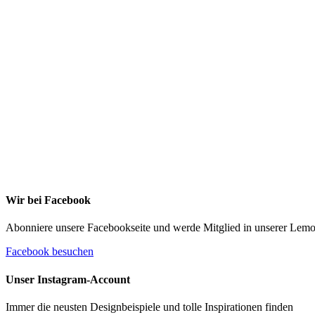
Ich stimme zu, dass meine personenbezogenen
Daten genutzt werden, um werbliche E-Mails zu
erhalten, und weiß, dass ich dies jederzeit widerrufe
kann. Weitere Infos findest Du unter https://die-kleine
stoffmaus.de/datenschutz/
Anmelden
Wir bei Facebook
Abonniere unsere Facebookseite und werde Mitglied in unserer Le
Facebook besuchen
Unser Instagram-Account
Immer die neusten Designbeispiele und tolle Inspirationen finden