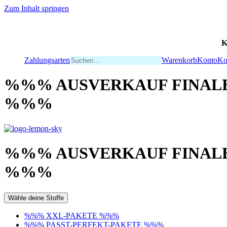
Zum Inhalt springen
K
Zahlungsarten
Warenkorb
Konto
Ko
%%% AUSVERKAUF FINALE
%%%
%%% AUSVERKAUF FINALE
%%%
Wähle deine Stoffe
%%% XXL-PAKETE %%%
%%% PASST-PERFEKT-PAKETE %%%