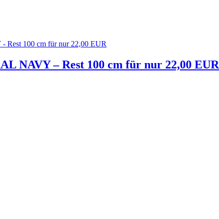
L NAVY – Rest 100 cm für nur 22,00 EUR
Melde dich jetzt kostenlos zu unserem Newsletter an
und verpasse keine Neuigkeiten mehr.