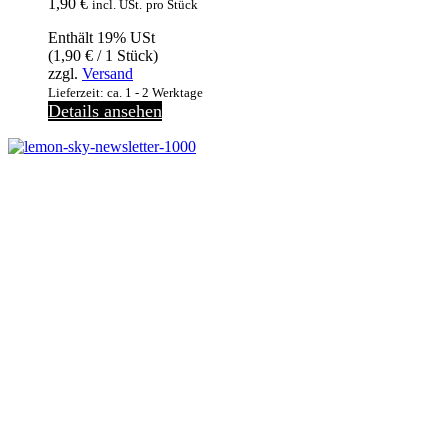
1,90
€
incl. USt.
pro Stück
Enthält 19% USt
(
1,90
€
/ 1 Stück)
zzgl.
Versand
Lieferzeit: ca. 1 - 2 Werktage
Details ansehen
Melde dich jetzt kostenlos zu unserem Newsletter an
und verpasse keine Neuigkeiten mehr.
Jetzt anmelden
Melde dich jetzt zu
unserem Newsletter an