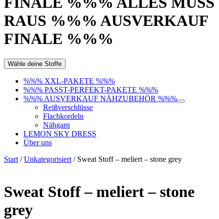
FINALE %%% ALLES MUSS
RAUS %%% AUSVERKAUF
FINALE %%%
Wähle deine Stoffe
%%% XXL-PAKETE %%%
%%% PASST-PERFEKT-PAKETE %%%
%%% AUSVERKAUF NÄHZUBEHÖR %%%
Reißverschlüsse
Flachkordeln
Nähgarn
LEMON SKY DRESS
Über uns
Start
/
Unkategorisiert
/ Sweat Stoff – meliert – stone grey
Sweat Stoff – meliert – stone
grey