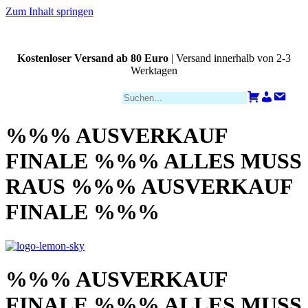
Zum Inhalt springen
Kostenloser Versand ab 80 Euro
| Versand innerhalb von 2-3
Werktagen
Zahlungsarten
Warenkorb
Konto
Kont
%%% AUSVERKAUF
FINALE %%% ALLES MUSS
RAUS %%% AUSVERKAUF
FINALE %%%
%%% AUSVERKAUF
FINALE %%% ALLES MUSS