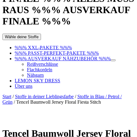
RAUS %%% AUSVERKAUF
FINALE %%%
Wähle deine Stoffe
%%% XXL-PAKETE %%%
%%% PASST-PERFEKT-PAKETE %%%
%%% AUSVERKAUF NÄHZUBEHÖR %%%
Reißverschlüsse
Flachkordeln
Nähgarn
LEMON SKY DRESS
Über uns
Start
/
Stoffe in deiner Lieblingsfarbe
/
Stoffe in Blau / Petrol /
Grün
/ Tencel Baumwoll Jersey Floral Fiesta Stitch
Tencel Baumwoll Jersey Floral