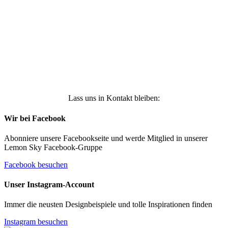
Daten genutzt werden, um werbliche E-Mails zu
erhalten, und weiß, dass ich dies jederzeit
widerrufen kann. Weitere Infos findest Du unter
https://die-kleine-stoffmaus.de/datenschutz/
Anmelden
Lass uns in Kontakt bleiben:
Wir bei Facebook
Abonniere unsere Facebookseite und werde Mitglied in unserer
Lemon Sky Facebook-Gruppe
Facebook besuchen
Unser Instagram-Account
Immer die neusten Designbeispiele und tolle Inspirationen finden
Instagram besuchen