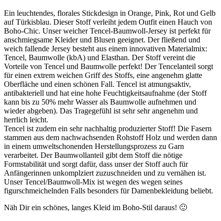
Ein leuchtendes, florales Stickdesign in Orange, Pink, Rot und Gelb
auf Türkisblau. Dieser Stoff verleiht jedem Outfit einen Hauch von
Boho-Chic. Unser weicher Tencel-Baumwoll-Jersey ist perfekt für
anschmiegsame Kleider und Blusen geeignet. Der fließend und
weich fallende Jersey besteht aus einem innovativen Materialmix:
Tencel, Baumwolle (kbA) und Elasthan. Der Stoff vereint die
Vorteile von Tencel und Baumwolle perfekt! Der Tencelanteil sorgt
für einen extrem weichen Griff des Stoffs, eine angenehm glatte
Oberfläche und einen schönen Fall. Tencel ist atmungsaktiv,
antibakteriell und hat eine hohe Feuchtigkeitsaufnahme (der Stoff
kann bis zu 50% mehr Wasser als Baumwolle aufnehmen und
wieder abgeben). Das Tragegefühl ist sehr sehr angenehm und
herrlich leicht.
Tencel ist zudem ein sehr nachhaltig produzierter Stoff! Die Fasern
stammen aus dem nachwachsenden Rohstoff Holz und werden dann
in einem umweltschonenden Herstellungsprozess zu Garn
verarbeitet. Der Baumwollanteil gibt dem Stoff die nötige
Formstabilität und sorgt dafür, dass unser der Stoff auch für
Anfängerinnen unkomplziert zuzuschneiden und zu vernähen ist.
Unser Tencel/Baumwoll-Mix ist wegen des wegen seines
figurschmeichelnden Falls besonders für Damenbekleidung beliebt.
Näh Dir ein schönes, langes Kleid im Boho-Stil daraus! 🙂