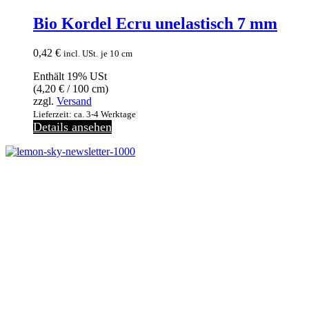
Bio Kordel Ecru unelastisch 7 mm
0,42
€
incl. USt.
je 10 cm
Enthält 19% USt
(
4,20
€
/ 100 cm)
zzgl.
Versand
Lieferzeit: ca. 3-4 Werktage
Details ansehen
Melde dich jetzt kostenlos zu unserem Newsletter an
und verpasse keine Neuigkeiten mehr.
Jetzt anmelden