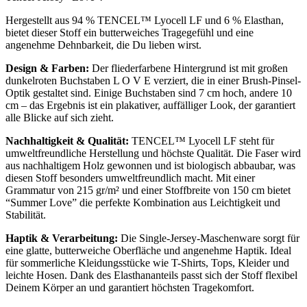
Hergestellt aus 94 % TENCEL™ Lyocell LF und 6 % Elasthan,
bietet dieser Stoff ein butterweiches Tragegefühl und eine
angenehme Dehnbarkeit, die Du lieben wirst.
Design & Farben:
Der fliederfarbene Hintergrund ist mit großen
dunkelroten Buchstaben L O V E verziert, die in einer Brush-Pinsel-
Optik gestaltet sind. Einige Buchstaben sind 7 cm hoch, andere 10
cm – das Ergebnis ist ein plakativer, auffälliger Look, der garantiert
alle Blicke auf sich zieht.
Nachhaltigkeit & Qualität:
TENCEL™ Lyocell LF steht für
umweltfreundliche Herstellung und höchste Qualität. Die Faser wird
aus nachhaltigem Holz gewonnen und ist biologisch abbaubar, was
diesen Stoff besonders umweltfreundlich macht. Mit einer
Grammatur von 215 gr/m² und einer Stoffbreite von 150 cm bietet
“Summer Love” die perfekte Kombination aus Leichtigkeit und
Stabilität.
Haptik & Verarbeitung:
Die Single-Jersey-Maschenware sorgt für
eine glatte, butterweiche Oberfläche und angenehme Haptik. Ideal
für sommerliche Kleidungsstücke wie T-Shirts, Tops, Kleider und
leichte Hosen. Dank des Elasthananteils passt sich der Stoff flexibel
Deinem Körper an und garantiert höchsten Tragekomfort.