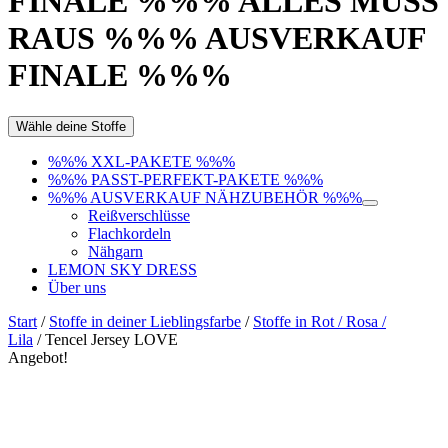
FINALE %%% ALLES MUSS
RAUS %%% AUSVERKAUF
FINALE %%%
Wähle deine Stoffe
%%% XXL-PAKETE %%%
%%% PASST-PERFEKT-PAKETE %%%
%%% AUSVERKAUF NÄHZUBEHÖR %%%
Reißverschlüsse
Flachkordeln
Nähgarn
LEMON SKY DRESS
Über uns
Start
/
Stoffe in deiner Lieblingsfarbe
/
Stoffe in Rot / Rosa /
Lila
/ Tencel Jersey LOVE
Angebot!