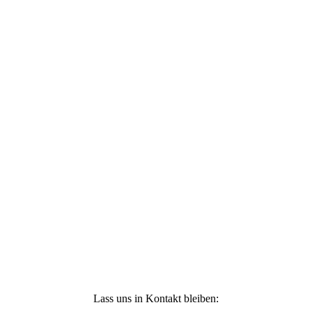
und verpasse keine Neuigkeiten !
Ich stimme zu, dass meine personenbezogenen
Daten genutzt werden, um werbliche E-Mails zu
erhalten, und weiß, dass ich dies jederzeit
widerrufen kann. Weitere Infos findest Du unter
https://die-kleine-stoffmaus.de/datenschutz/
Anmelden
Lass uns in Kontakt bleiben: