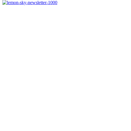
Melde dich jetzt kostenlos zu unserem Newsletter an
und verpasse keine Neuigkeiten mehr.
Jetzt anmelden
Melde dich jetzt zu
unserem Newsletter an
und spare 10% bei
einem Bestellwert ab
50€