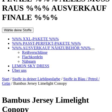
RAUS %%% AUSVERKAUF
FINALE %%%
Wähle deine Stoffe
%%% XXL-PAKETE %%%
%%% PASST-PERFEKT-PAKETE %%%
%%% AUSVERKAUF NÄHZUBEHÖR %%%
Reißverschlüsse
Flachkordeln
Nähgarn
LEMON SKY DRESS
Über uns
Start
/
Stoffe in deiner Lieblingsfarbe
/
Stoffe in Blau / Petrol /
Grün
/ Bambus Jersey Limelight Conopy
Bambus Jersey Limelight
Conopy