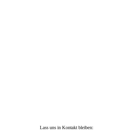
und verpasse keine Neuigkeiten !
Ich stimme zu, dass meine personenbezogenen
Daten genutzt werden, um werbliche E-Mails zu
erhalten, und weiß, dass ich dies jederzeit
widerrufen kann. Weitere Infos findest Du unter
https://die-kleine-stoffmaus.de/datenschutz/
Anmelden
Lass uns in Kontakt bleiben: