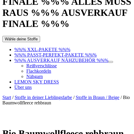
FINALE %%% ALLES MUSS
RAUS %%% AUSVERKAUF
FINALE %%%
Wähle deine Stoffe
%%% XXL-PAKETE %%%
%%% PASST-PERFEKT-PAKETE %%%
%%% AUSVERKAUF NÄHZUBEHÖR %%%
Reißverschlüsse
Flachkordeln
Nähgarn
LEMON SKY DRESS
Über uns
Start
/
Stoffe in deiner Lieblingsfarbe
/
Stoffe in Braun / Beige
/ Bio
Baumwollfleece rehbraun
Bio Baumwollfleece rehbraun