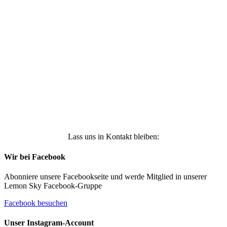
Ich stimme zu, dass meine personenbezogenen
Daten genutzt werden, um werbliche E-Mails zu
erhalten, und weiß, dass ich dies jederzeit
widerrufen kann. Weitere Infos findest Du unter
https://die-kleine-stoffmaus.de/datenschutz/
Anmelden
Lass uns in Kontakt bleiben:
Wir bei Facebook
Abonniere unsere Facebookseite und werde Mitglied in unserer
Lemon Sky Facebook-Gruppe
Facebook besuchen
Unser Instagram-Account