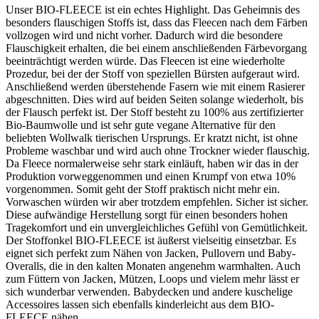
Unser BIO-FLEECE ist ein echtes Highlight. Das Geheimnis des
besonders flauschigen Stoffs ist, dass das Fleecen nach dem Färben
vollzogen wird und nicht vorher. Dadurch wird die besondere
Flauschigkeit erhalten, die bei einem anschließenden Färbevorgang
beeinträchtigt werden würde. Das Fleecen ist eine wiederholte
Prozedur, bei der der Stoff von speziellen Bürsten aufgeraut wird.
Anschließend werden überstehende Fasern wie mit einem Rasierer
abgeschnitten. Dies wird auf beiden Seiten solange wiederholt, bis
der Flausch perfekt ist. Der Stoff besteht zu 100% aus zertifizierter
Bio-Baumwolle und ist sehr gute vegane Alternative für den
beliebten Wollwalk tierischen Ursprungs. Er kratzt nicht, ist ohne
Probleme waschbar und wird auch ohne Trockner wieder flauschig.
Da Fleece normalerweise sehr stark einläuft, haben wir das in der
Produktion vorweggenommen und einen Krumpf von etwa 10%
vorgenommen. Somit geht der Stoff praktisch nicht mehr ein.
Vorwaschen würden wir aber trotzdem empfehlen. Sicher ist sicher.
Diese aufwändige Herstellung sorgt für einen besonders hohen
Tragekomfort und ein unvergleichliches Gefühl von Gemütlichkeit.
Der Stoffonkel BIO-FLEECE ist äußerst vielseitig einsetzbar. Es
eignet sich perfekt zum Nähen von Jacken, Pullovern und Baby-
Overalls, die in den kalten Monaten angenehm warmhalten. Auch
zum Füttern von Jacken, Mützen, Loops und vielem mehr lässt er
sich wunderbar verwenden. Babydecken und andere kuschelige
Accessoires lassen sich ebenfalls kinderleicht aus dem BIO-
FLEECE nähen.