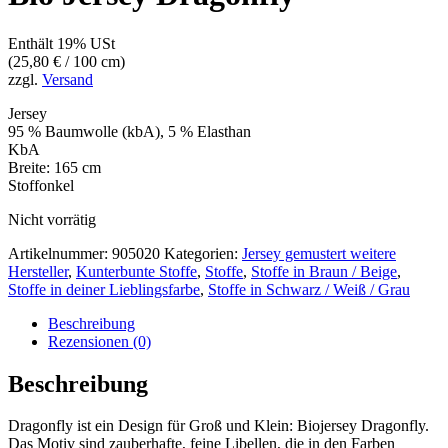
Enthält 19% USt
(
25,80
€
/ 100 cm)
zzgl.
Versand
Jersey
95 % Baumwolle (kbA), 5 % Elasthan
KbA
Breite: 165 cm
Stoffonkel
Nicht vorrätig
Artikelnummer:
905020
Kategorien:
Jersey gemustert weitere
Hersteller
,
Kunterbunte Stoffe
,
Stoffe
,
Stoffe in Braun / Beige
,
Stoffe in deiner Lieblingsfarbe
,
Stoffe in Schwarz / Weiß / Grau
Beschreibung
Rezensionen (0)
Beschreibung
Dragonfly ist ein Design für Groß und Klein: Biojersey Dragonfly.
Das Motiv sind zauberhafte, feine Libellen, die in den Farben