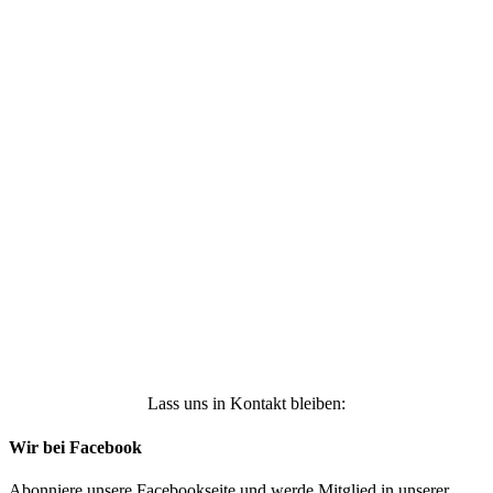
Ich stimme zu, dass meine personenbezogenen
Daten genutzt werden, um werbliche E-Mails zu
erhalten, und weiß, dass ich dies jederzeit
widerrufen kann. Weitere Infos findest Du unter
https://die-kleine-stoffmaus.de/datenschutz/
Anmelden
Lass uns in Kontakt bleiben:
Wir bei Facebook
Abonniere unsere Facebookseite und werde Mitglied in unserer