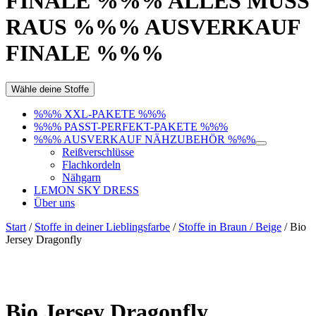
FINALE %%% ALLES MUSS
RAUS %%% AUSVERKAUF
FINALE %%%
Wähle deine Stoffe
%%% XXL-PAKETE %%%
%%% PASST-PERFEKT-PAKETE %%%
%%% AUSVERKAUF NÄHZUBEHÖR %%%
Reißverschlüsse
Flachkordeln
Nähgarn
LEMON SKY DRESS
Über uns
Start
/
Stoffe in deiner Lieblingsfarbe
/
Stoffe in Braun / Beige
/ Bio
Jersey Dragonfly
Bio Jersey Dragonfly