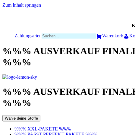
Zum Inhalt springen
K
Zahlungsarten
Warenkorb
Ko
%%% AUSVERKAUF FINALE
%%%
%%% AUSVERKAUF FINALE
%%%
Wähle deine Stoffe
%%% XXL-PAKETE %%%
%%% PASST-PERFEKT-PAKETE %%%