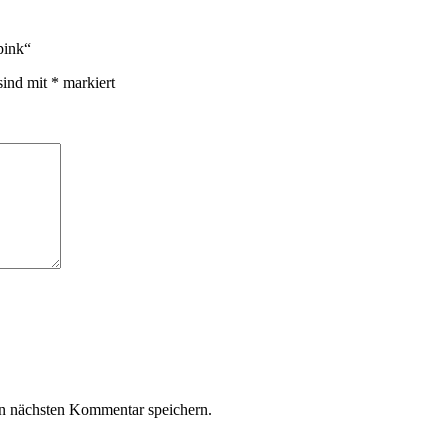
pink“
sind mit
*
markiert
n nächsten Kommentar speichern.