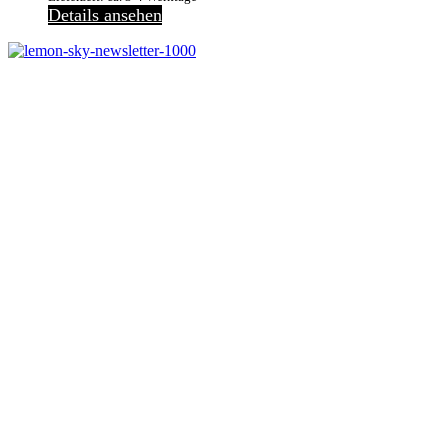
Details ansehen
Jetzt anmelden
Melde dich jetzt zu
unserem Newsletter an
und spare 10% bei eine
Bestellwert ab 50€