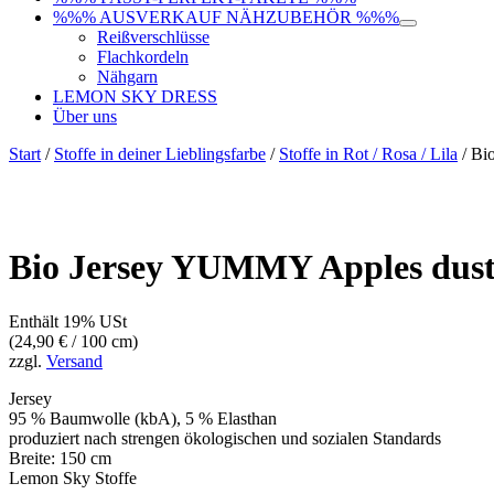
%%% AUSVERKAUF NÄHZUBEHÖR %%%
Reißverschlüsse
Flachkordeln
Nähgarn
LEMON SKY DRESS
Über uns
Start
/
Stoffe in deiner Lieblingsfarbe
/
Stoffe in Rot / Rosa / Lila
/ Bi
Bio Jersey YUMMY Apples dust
Enthält 19% USt
(
24,90
€
/ 100 cm)
zzgl.
Versand
Jersey
95 % Baumwolle (kbA), 5 % Elasthan
produziert nach strengen ökologischen und sozialen Standards
Breite: 150 cm
Lemon Sky Stoffe