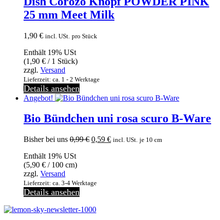
Dish Corozo Knopf POWDER PINK
25 mm Meet Milk
1,90
€
incl. USt.
pro Stück
Enthält 19% USt
(
1,90
€
/ 1 Stück)
zzgl.
Versand
Lieferzeit: ca. 1 - 2 Werktage
Details ansehen
Angebot!
Bio Bündchen uni rosa scuro B-Ware
Ursprünglicher
Aktueller
Bisher bei uns
0,99
€
0,59
€
incl. USt.
je 10 cm
Preis
Preis
Enthält 19% USt
war:
ist:
(
5,90
€
/ 100 cm)
0,99 €
0,59 €.
zzgl.
Versand
Lieferzeit: ca. 3-4 Werktage
Details ansehen