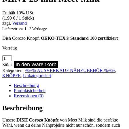
Enthält 19% USt
(
1,90
€
/ 1 Stück)
zzgl.
Versand
Lieferzeit: ca. 1 - 2 Werktage
Dish Corozo Knopf,
OEKO-TEX® Standard 100 zertifiziert
Vorrätig
Dish
Corozo
In den Warenkorb
Stück
Knopf
Kategorien:
%%% AUSVERKAUF NÄHZUBEHÖR %%%
,
SOFT
KNÖPFE
,
Unkategorisiert
MINT
25
Beschreibung
mm
Produktsicherheit
Meet
Rezensionen (0)
Milk
Menge
Beschreibung
Unsere
DISH Corozo Knöpfe
von Meet Milk sind die perfekte
Wahl, wenn du deine Nähprojekte nicht nur schön, sondern auch