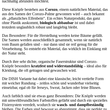
nachhaltig abrunden möchtest.
Diese Knöpfe bestehen aus
Corozo
, einem natürlichen Material, das
aus den Samen der Corozo-Palme gewonnen wird – auch bekannt
als „pflanzliches Elfenbein“. Ein echtes Naturprodukt, das ganz
ohne Plastik auskommt,
biologisch abbaubar
ist und dabei
trotzdem unglaublich robust und langlebig bleibt.
Das Besondere: Für die Herstellung werden keine Bäume gefällt.
Die Samen werden ausschließlich gesammelt, wenn sie natürlich
vom Baum gefallen sind – nur dann sind sie reif genug für die
Verarbeitung. So entsteht ein Material, das wirklich im Einklang mit
der Natur steht.
Durch ihre sehr dichte, organische Faserstruktur sind Corozo-
Knöpfe besonders
kratzfest und widerstandsfähig
– ideal also für
Kleidung, die oft getragen und gewaschen wird.
Die DISH Variante hat dabei eine klassische, leicht vertiefte Form
mit weicher Rundung – zeitlos schön und wunderbar vielseitig
einsetzbar, egal ob für Jerseys, Sweat, Jacken oder feine Blusen.
Auch farblich sind sie etwas ganz Besonderes: Die Knöpfe werden
mit umweltfreundlichen Farbstoffen gefärbt und durch ein spezielles
Fixiersystem veredelt, wodurch sie
wasch- und dampfbeständig
bleiben. Die Farben sind bewusst so abgestimmt, dass sie perfekt zu