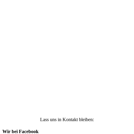
Ich stimme zu, dass meine personenbezogenen
Daten genutzt werden, um werbliche E-Mails zu
erhalten, und weiß, dass ich dies jederzeit
widerrufen kann. Weitere Infos findest Du unter
https://die-kleine-stoffmaus.de/datenschutz/
Anmelden
Lass uns in Kontakt bleiben:
Wir bei Facebook