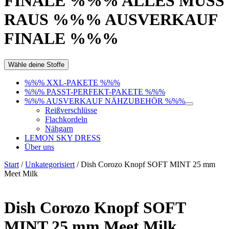
FINALE %%% ALLES MUSS
RAUS %%% AUSVERKAUF
FINALE %%%
Wähle deine Stoffe
%%% XXL-PAKETE %%%
%%% PASST-PERFEKT-PAKETE %%%
%%% AUSVERKAUF NÄHZUBEHÖR %%%
Reißverschlüsse
Flachkordeln
Nähgarn
LEMON SKY DRESS
Über uns
Start
/
Unkategorisiert
/ Dish Corozo Knopf SOFT MINT 25 mm
Meet Milk
Dish Corozo Knopf SOFT
MINT 25 mm Meet Milk