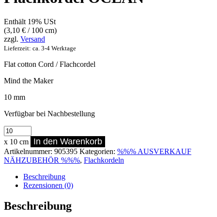
Enthält 19% USt
(
3,10
€
/ 100 cm)
zzgl.
Versand
Lieferzeit: ca. 3-4 Werktage
Flat cotton Cord / Flachcordel
Mind the Maker
10 mm
Verfügbar bei Nachbestellung
Flat
Cotton
In den Warenkorb
x 10 cm
Cord
Artikelnummer:
905395
Kategorien:
%%% AUSVERKAUF
10
NÄHZUBEHÖR %%%
,
Flachkordeln
mm
Flachkordel
Beschreibung
OCEAN
Rezensionen (0)
Menge
Beschreibung