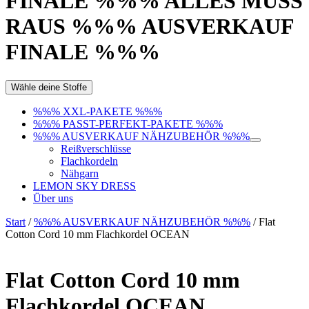
FINALE %%% ALLES MUSS
RAUS %%% AUSVERKAUF
FINALE %%%
Wähle deine Stoffe
%%% XXL-PAKETE %%%
%%% PASST-PERFEKT-PAKETE %%%
%%% AUSVERKAUF NÄHZUBEHÖR %%%
Reißverschlüsse
Flachkordeln
Nähgarn
LEMON SKY DRESS
Über uns
Start
/
%%% AUSVERKAUF NÄHZUBEHÖR %%%
/ Flat
Cotton Cord 10 mm Flachkordel OCEAN
Flat Cotton Cord 10 mm
Flachkordel OCEAN