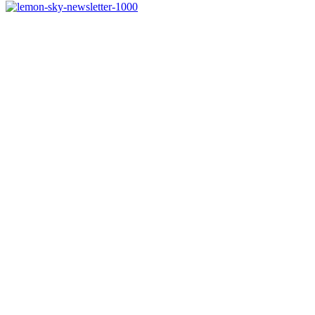
Melde dich jetzt kostenlos zu unserem Newsletter an
und verpasse keine Neuigkeiten mehr.
Jetzt anmelden
Melde dich jetzt zu
unserem Newsletter an
und spare 10% bei
einem Bestellwert ab
50€